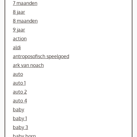
7 maanden
8 jaar
8 maanden
9 jaar
action
aldi
antroposofisch speelgoed
ark van noach
auto
auto 1
auto 2
auto 4
baby
baby 1
baby 3
baby born