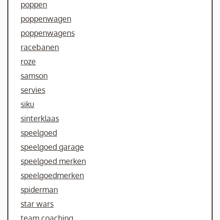
poppen
poppenwagen
poppenwagens
racebanen
roze
samson
servies
siku
sinterklaas
speelgoed
speelgoed garage
speelgoed merken
speelgoedmerken
spiderman
star wars
team coaching