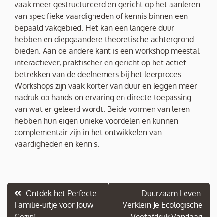
vaak meer gestructureerd en gericht op het aanleren
van specifieke vaardigheden of kennis binnen een
bepaald vakgebied. Het kan een langere duur
hebben en diepgaandere theoretische achtergrond
bieden. Aan de andere kant is een workshop meestal
interactiever, praktischer en gericht op het actief
betrekken van de deelnemers bij het leerproces.
Workshops zijn vaak korter van duur en leggen meer
nadruk op hands-on ervaring en directe toepassing
van wat er geleerd wordt. Beide vormen van leren
hebben hun eigen unieke voordelen en kunnen
complementair zijn in het ontwikkelen van
vaardigheden en kennis.
Berichtnavigatie
Ontdek het Perfecte
Duurzaam Leven:
Familie-uitje voor Jouw
Verklein Je Ecologische
Gezin!
Voetafdruk Vandaag