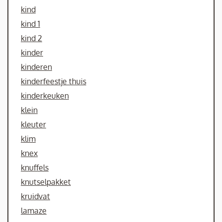
kind
kind 1
kind 2
kinder
kinderen
kinderfeestje thuis
kinderkeuken
klein
kleuter
klim
knex
knuffels
knutselpakket
kruidvat
lamaze