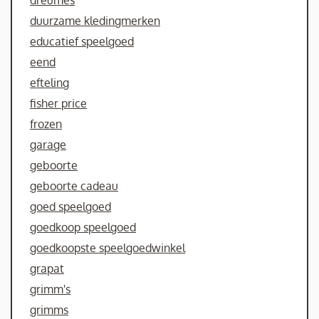
dreumes
duurzame kledingmerken
educatief speelgoed
eend
efteling
fisher price
frozen
garage
geboorte
geboorte cadeau
goed speelgoed
goedkoop speelgoed
goedkoopste speelgoedwinkel
grapat
grimm's
grimms