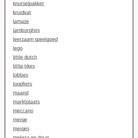
knutselpakket
kruidvat
lamaze
lamborghini
leerzaam speelgoed
lego
little dutch
little tikes
lobbes
loopfiets
maand
marktplaats
meccano
meisje
meisjes
melissa en doug