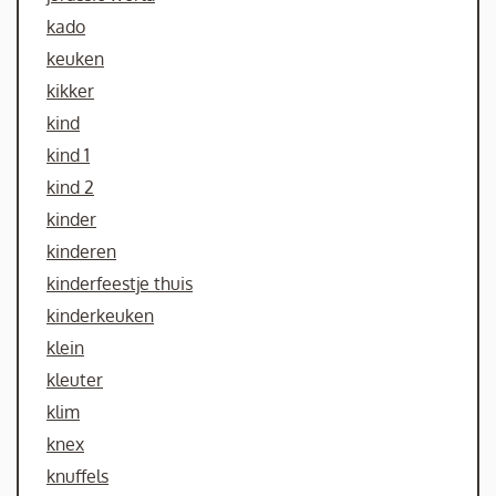
kado
keuken
kikker
kind
kind 1
kind 2
kinder
kinderen
kinderfeestje thuis
kinderkeuken
klein
kleuter
klim
knex
knuffels