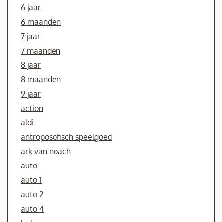
6 jaar
6 maanden
7 jaar
7 maanden
8 jaar
8 maanden
9 jaar
action
aldi
antroposofisch speelgoed
ark van noach
auto
auto 1
auto 2
auto 4