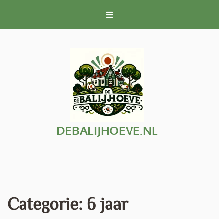
Naar
de
inhoud
gaan
DEBALIJHOEVE.NL
Categorie:
6 jaar