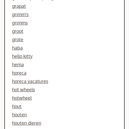
grapat
grimm's
grimms
groot
grote
haba
hello kitty
hema
horeca
horeca vacatures
hot wheels
hotwheel
hout
houten
houten dieren