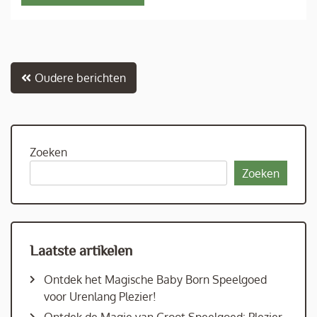
Berichtnavigatie
Oudere berichten
Zoeken
Zoeken
Laatste artikelen
Ontdek het Magische Baby Born Speelgoed
voor Urenlang Plezier!