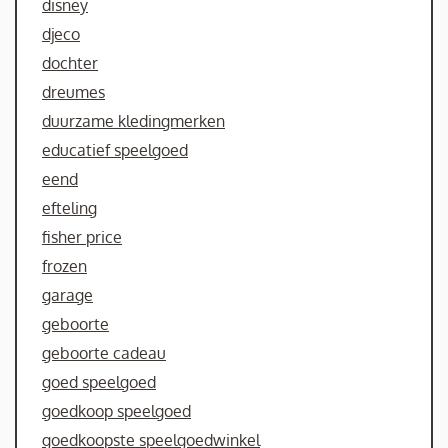
disney
djeco
dochter
dreumes
duurzame kledingmerken
educatief speelgoed
eend
efteling
fisher price
frozen
garage
geboorte
geboorte cadeau
goed speelgoed
goedkoop speelgoed
goedkoopste speelgoedwinkel