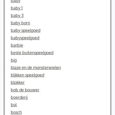
baby
baby 1
baby 3
baby born
baby speelgoed
babyspeelgoed
barbie
beste buitenspeelgoed
big
blaze en de monsterwielen
blikken speelgoed
blokker
bob de bouwer
boerderij
bol
bosch