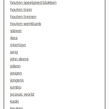
houten speelgoed blokken
houten trein
houten treinen
houten werkbank
ijsbeer
ikea
intertoys
jarig
john deere
jollein
jongen
jongens
jumbo
jurassic world
kado
keuken