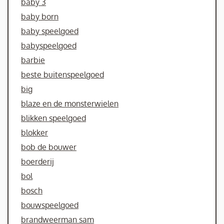
baby 3
baby born
baby speelgoed
babyspeelgoed
barbie
beste buitenspeelgoed
big
blaze en de monsterwielen
blikken speelgoed
blokker
bob de bouwer
boerderij
bol
bosch
bouwspeelgoed
brandweerman sam