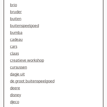
brio
bruder
buiten
buitenspeelgoed
bumba
cadeau
cars
claas
creatieve workshop
cursussen
dagje uit
de groot buitenspeelgoed
deere
disney
djeco