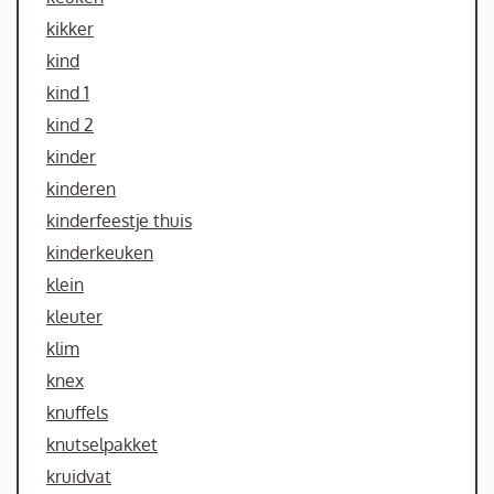
kikker
kind
kind 1
kind 2
kinder
kinderen
kinderfeestje thuis
kinderkeuken
klein
kleuter
klim
knex
knuffels
knutselpakket
kruidvat