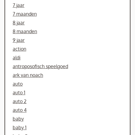
7 jaar
7 maanden
8 jaar
8 maanden
9 jaar
action
aldi
antroposofisch speelgoed
ark van noach
auto
auto 1
auto 2
auto 4
baby
baby 1