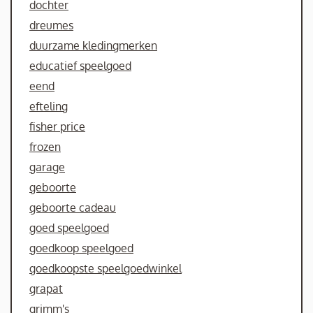
dochter
dreumes
duurzame kledingmerken
educatief speelgoed
eend
efteling
fisher price
frozen
garage
geboorte
geboorte cadeau
goed speelgoed
goedkoop speelgoed
goedkoopste speelgoedwinkel
grapat
grimm's