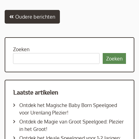
Berichtnavigatie
Oudere berichten
Zoeken
Zoeken
Laatste artikelen
Ontdek het Magische Baby Born Speelgoed
voor Urenlang Plezier!
Ontdek de Magie van Groot Speelgoed: Plezier
in het Groot!
Ontdek het Ideale Speelgoed voor 1-2 Jarigen: