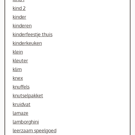
kind 2
kinder
kinderen
kinderfeestje thuis
kinderkeuken
klein
kleuter
klim
knex
knuffels
knutselpakket
kruidvat
lamaze
lamborghini
leerzaam speelgoed