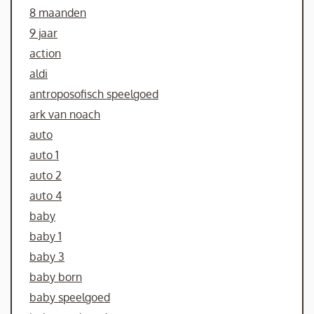
8 maanden
9 jaar
action
aldi
antroposofisch speelgoed
ark van noach
auto
auto 1
auto 2
auto 4
baby
baby 1
baby 3
baby born
baby speelgoed