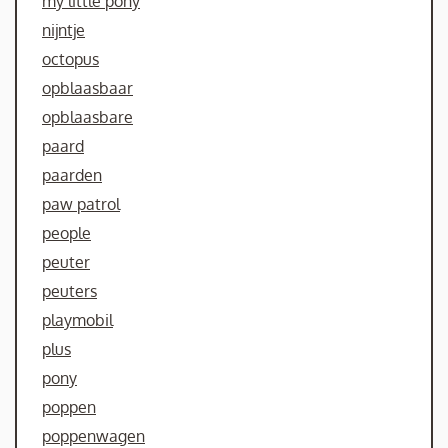
my little pony
nijntje
octopus
opblaasbaar
opblaasbare
paard
paarden
paw patrol
people
peuter
peuters
playmobil
plus
pony
poppen
poppenwagen