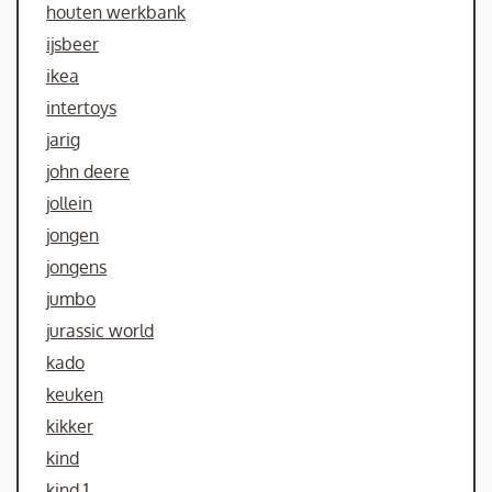
houten werkbank
ijsbeer
ikea
intertoys
jarig
john deere
jollein
jongen
jongens
jumbo
jurassic world
kado
keuken
kikker
kind
kind 1