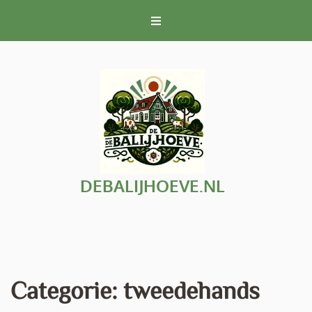
Naar
de
inhoud
gaan
DEBALIJHOEVE.NL
Categorie:
tweedehands