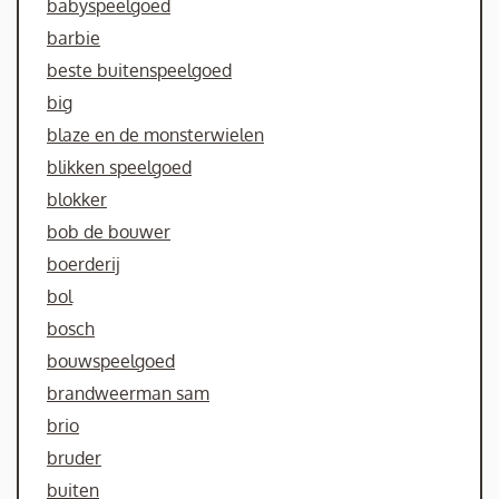
babyspeelgoed
barbie
beste buitenspeelgoed
big
blaze en de monsterwielen
blikken speelgoed
blokker
bob de bouwer
boerderij
bol
bosch
bouwspeelgoed
brandweerman sam
brio
bruder
buiten