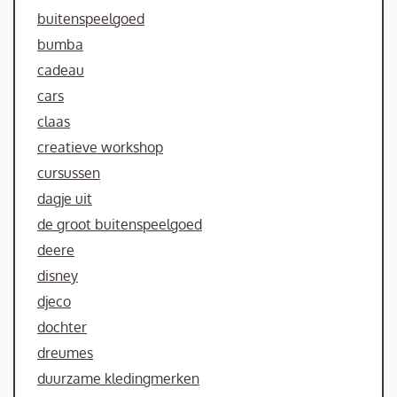
buitenspeelgoed
bumba
cadeau
cars
claas
creatieve workshop
cursussen
dagje uit
de groot buitenspeelgoed
deere
disney
djeco
dochter
dreumes
duurzame kledingmerken