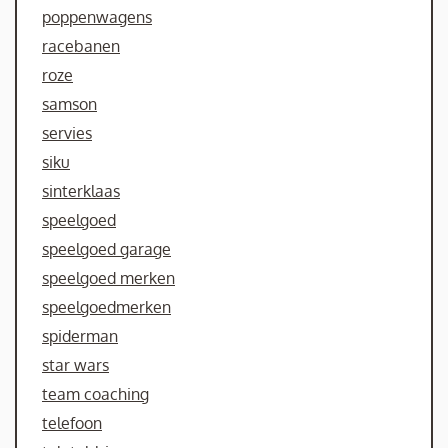
poppenwagens
racebanen
roze
samson
servies
siku
sinterklaas
speelgoed
speelgoed garage
speelgoed merken
speelgoedmerken
spiderman
star wars
team coaching
telefoon