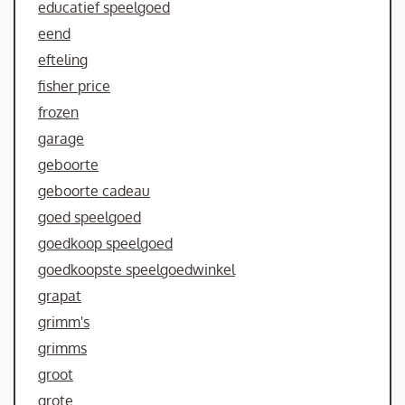
educatief speelgoed
eend
efteling
fisher price
frozen
garage
geboorte
geboorte cadeau
goed speelgoed
goedkoop speelgoed
goedkoopste speelgoedwinkel
grapat
grimm's
grimms
groot
grote