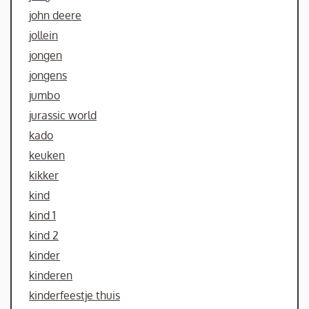
john deere
jollein
jongen
jongens
jumbo
jurassic world
kado
keuken
kikker
kind
kind 1
kind 2
kinder
kinderen
kinderfeestje thuis