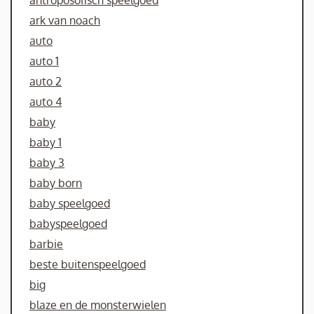
antroposofisch speelgoed
ark van noach
auto
auto 1
auto 2
auto 4
baby
baby 1
baby 3
baby born
baby speelgoed
babyspeelgoed
barbie
beste buitenspeelgoed
big
blaze en de monsterwielen