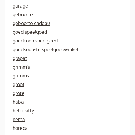
garage
geboorte
geboorte cadeau
goed speelgoed
goedkoop speelgoed
goedkoopste speelgoedwinkel
grapat
grimm's
grimms
groot
grote
haba
hello kitty
hema
horeca