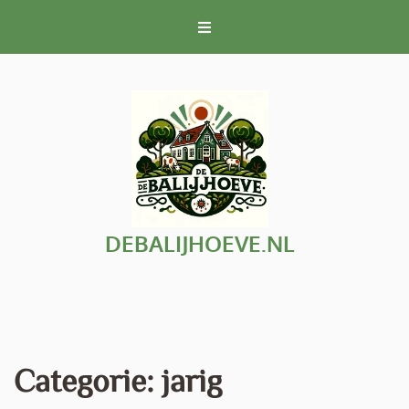
Naar
de
inhoud
gaan
DEBALIJHOEVE.NL
Categorie:
jarig