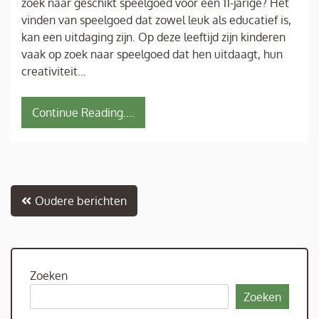
zoek naar geschikt speelgoed voor een 11-jarige? Het
vinden van speelgoed dat zowel leuk als educatief is,
kan een uitdaging zijn. Op deze leeftijd zijn kinderen
vaak op zoek naar speelgoed dat hen uitdaagt, hun
creativiteit…
Continue Reading....
Berichtnavigatie
Oudere berichten
Zoeken
Zoeken