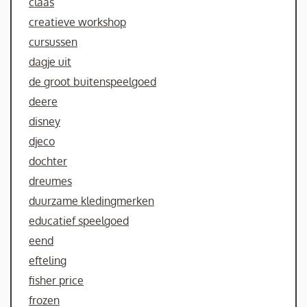
claas
creatieve workshop
cursussen
dagje uit
de groot buitenspeelgoed
deere
disney
djeco
dochter
dreumes
duurzame kledingmerken
educatief speelgoed
eend
efteling
fisher price
frozen