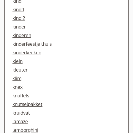
kind
kind 1
kind 2
kinder
kinderen
kinderfeestje thuis
kinderkeuken
klein
kleuter
klim
knex
knuffels
knutselpakket
kruidvat
lamaze
lamborghini