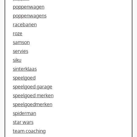
poppenwagen
poppenwagens
racebanen
roze
samson
servies
siku
sinterklaas
speelgoed
speelgoed garage
speelgoed merken
speelgoedmerken
spiderman
star wars
team coaching