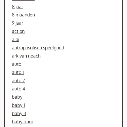
8 jaar
8 maanden
9 jaar
action
aldi
antroposofisch speelgoed
ark van noach
auto
auto 1
auto 2
auto 4
baby
baby 1
baby 3
baby born