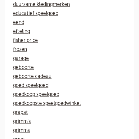
duurzame kledingmerken
educatief speelgoed
eend
efteling
fisher price
frozen
garage
geboorte
geboorte cadeau
goed speelgoed
goedkoop speelgoed
goedkoopste speelgoedwinkel
grapat
grimm's
grimms