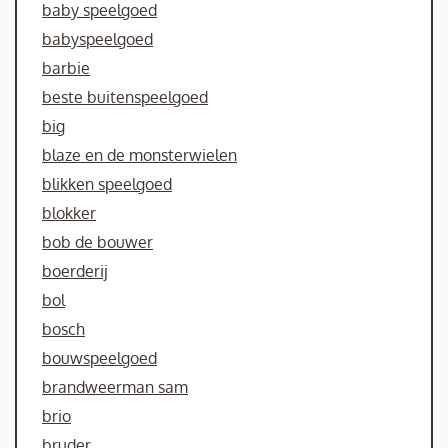
baby speelgoed
babyspeelgoed
barbie
beste buitenspeelgoed
big
blaze en de monsterwielen
blikken speelgoed
blokker
bob de bouwer
boerderij
bol
bosch
bouwspeelgoed
brandweerman sam
brio
bruder