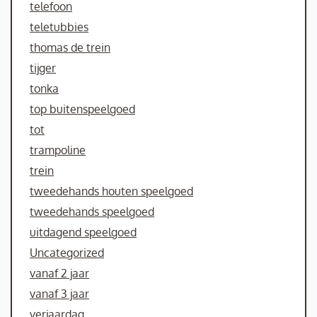
telefoon
teletubbies
thomas de trein
tijger
tonka
top buitenspeelgoed
tot
trampoline
trein
tweedehands houten speelgoed
tweedehands speelgoed
uitdagend speelgoed
Uncategorized
vanaf 2 jaar
vanaf 3 jaar
verjaardag