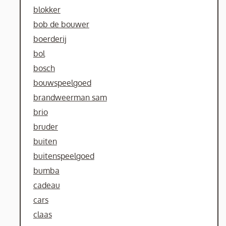
blokker
bob de bouwer
boerderij
bol
bosch
bouwspeelgoed
brandweerman sam
brio
bruder
buiten
buitenspeelgoed
bumba
cadeau
cars
claas