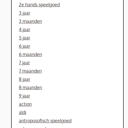
2e hands speelgoed
3 jaar
3 maanden
4 jaar
5 jaar
6 jaar
6 maanden
7 jaar
7 maanden
8 jaar
8 maanden
9 jaar
action
aldi
antroposofisch speelgoed