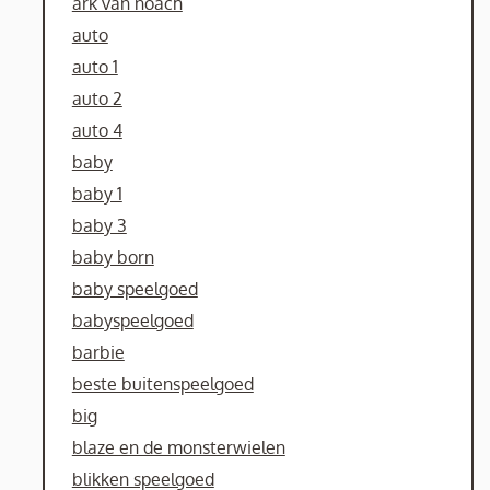
ark van noach
auto
auto 1
auto 2
auto 4
baby
baby 1
baby 3
baby born
baby speelgoed
babyspeelgoed
barbie
beste buitenspeelgoed
big
blaze en de monsterwielen
blikken speelgoed