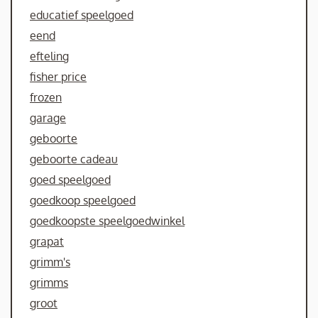
educatief speelgoed
eend
efteling
fisher price
frozen
garage
geboorte
geboorte cadeau
goed speelgoed
goedkoop speelgoed
goedkoopste speelgoedwinkel
grapat
grimm's
grimms
groot