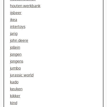
houten werkbank
ijsbeer
ikea
intertoys
jarig
john deere
jollein
jongen
jongens
jumbo
jurassic world
kado
keuken
kikker
kind