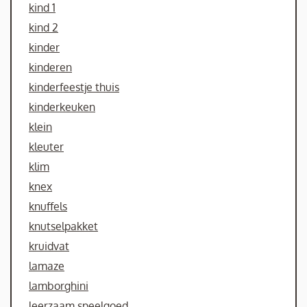
kind 1
kind 2
kinder
kinderen
kinderfeestje thuis
kinderkeuken
klein
kleuter
klim
knex
knuffels
knutselpakket
kruidvat
lamaze
lamborghini
leerzaam speelgoed