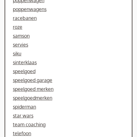
poppenwagen
poppenwagens
racebanen
roze
samson
servies
siku
sinterklaas
speelgoed
speelgoed garage
speelgoed merken
speelgoedmerken
spiderman
star wars
team coaching
telefoon