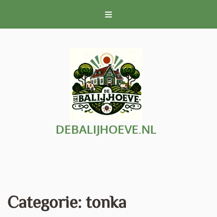
Naar
de
inhoud
gaan
DEBALIJHOEVE.NL
Categorie:
tonka