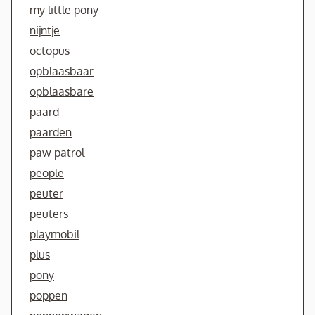
my little pony
nijntje
octopus
opblaasbaar
opblaasbare
paard
paarden
paw patrol
people
peuter
peuters
playmobil
plus
pony
poppen