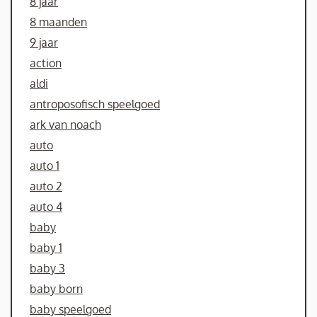
8 jaar
8 maanden
9 jaar
action
aldi
antroposofisch speelgoed
ark van noach
auto
auto 1
auto 2
auto 4
baby
baby 1
baby 3
baby born
baby speelgoed