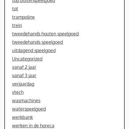
top buitenspeelgoed
tot
trampoline
trein
tweedehands houten speelgoed
tweedehands speelgoed
uitdagend speelgoed
Uncategorized
vanaf 2 jaar
vanaf 3 jaar
verjaardag
vtech
wasmachines
waterspeelgoed
werkbank
werken in de horeca