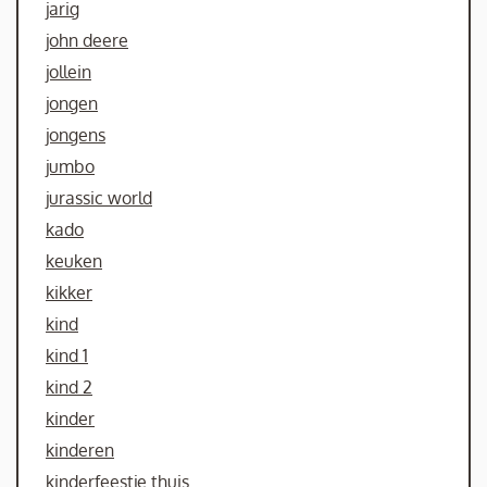
jarig
john deere
jollein
jongen
jongens
jumbo
jurassic world
kado
keuken
kikker
kind
kind 1
kind 2
kinder
kinderen
kinderfeestje thuis