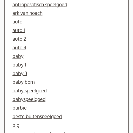
antroposofisch speelgoed
ark van noach
auto
auto 1
auto 2
auto 4
baby
baby 1
baby 3
baby born
baby speelgoed
babyspeelgoed
barbie
beste buitenspeelgoed
big