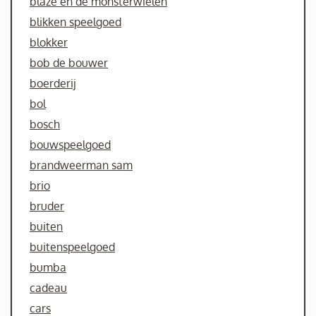
blaze en de monsterwielen
blikken speelgoed
blokker
bob de bouwer
boerderij
bol
bosch
bouwspeelgoed
brandweerman sam
brio
bruder
buiten
buitenspeelgoed
bumba
cadeau
cars