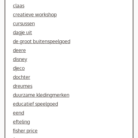
claas
creatieve workshop
cursussen
dagje uit
de groot buitenspeelgoed
deere
disney
djeco
dochter
dreumes
duurzame kledingmerken
educatief speelgoed
eend
efteling
fisher price