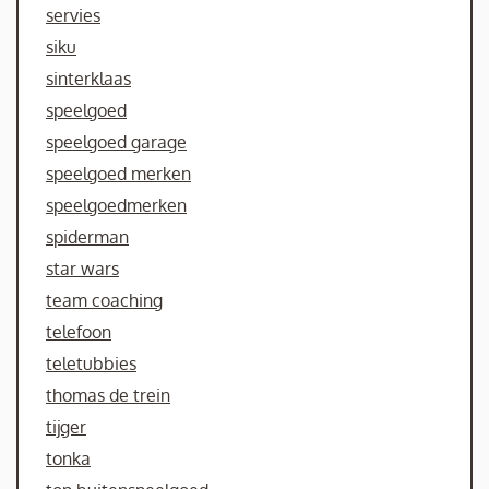
servies
siku
sinterklaas
speelgoed
speelgoed garage
speelgoed merken
speelgoedmerken
spiderman
star wars
team coaching
telefoon
teletubbies
thomas de trein
tijger
tonka