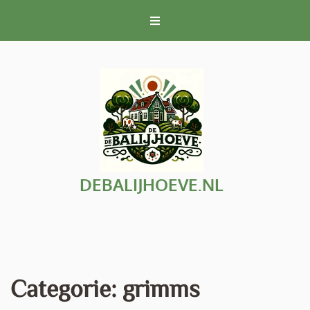
Naar
de
inhoud
gaan
DEBALIJHOEVE.NL
Categorie:
grimms