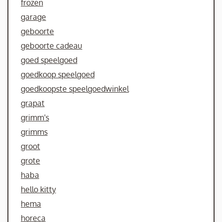
frozen
garage
geboorte
geboorte cadeau
goed speelgoed
goedkoop speelgoed
goedkoopste speelgoedwinkel
grapat
grimm's
grimms
groot
grote
haba
hello kitty
hema
horeca