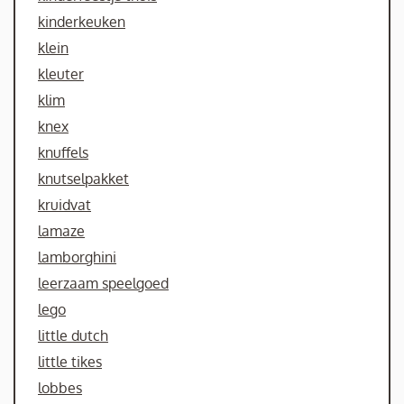
kinderkeuken
klein
kleuter
klim
knex
knuffels
knutselpakket
kruidvat
lamaze
lamborghini
leerzaam speelgoed
lego
little dutch
little tikes
lobbes