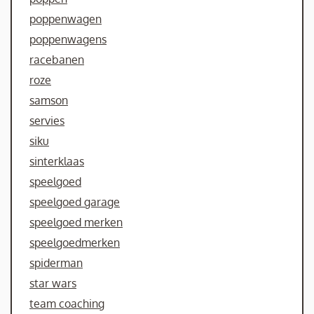
poppenwagen
poppenwagens
racebanen
roze
samson
servies
siku
sinterklaas
speelgoed
speelgoed garage
speelgoed merken
speelgoedmerken
spiderman
star wars
team coaching