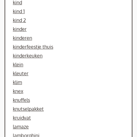
kind
kind 1
kind 2
kinder
kinderen
kinderfeestje thuis
kinderkeuken
klein
kleuter
klim
knex
knuffels
knutselpakket
kruidvat
lamaze
lamborghini