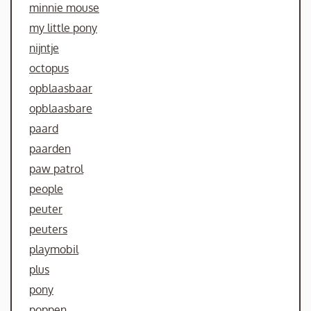
minnie mouse
my little pony
nijntje
octopus
opblaasbaar
opblaasbare
paard
paarden
paw patrol
people
peuter
peuters
playmobil
plus
pony
poppen