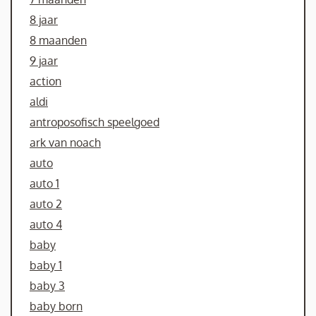
8 jaar
8 maanden
9 jaar
action
aldi
antroposofisch speelgoed
ark van noach
auto
auto 1
auto 2
auto 4
baby
baby 1
baby 3
baby born