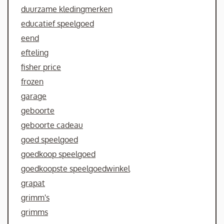
duurzame kledingmerken
educatief speelgoed
eend
efteling
fisher price
frozen
garage
geboorte
geboorte cadeau
goed speelgoed
goedkoop speelgoed
goedkoopste speelgoedwinkel
grapat
grimm's
grimms