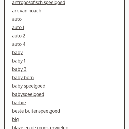
antroposofisch speelgoed
ark van noach
auto
auto 1
auto 2
auto 4
baby
baby 1
baby 3
baby born
baby speelgoed
babyspeelgoed
barbie
beste buitenspeelgoed
big
blaze en de monsterwielen