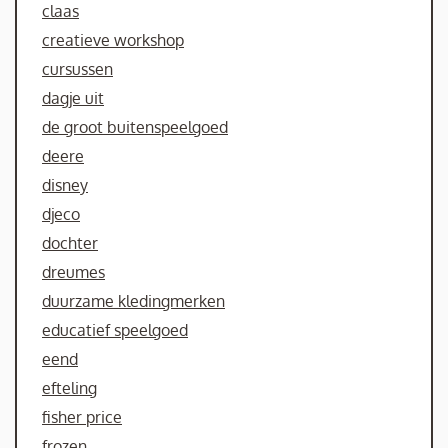
claas
creatieve workshop
cursussen
dagje uit
de groot buitenspeelgoed
deere
disney
djeco
dochter
dreumes
duurzame kledingmerken
educatief speelgoed
eend
efteling
fisher price
frozen