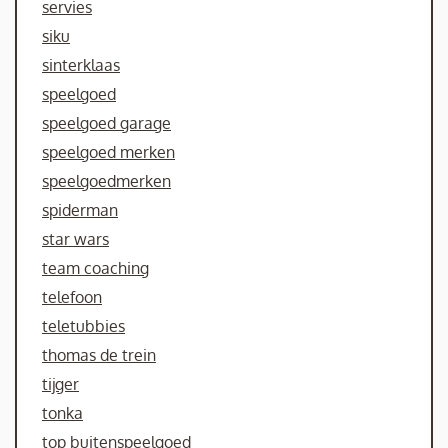
servies
siku
sinterklaas
speelgoed
speelgoed garage
speelgoed merken
speelgoedmerken
spiderman
star wars
team coaching
telefoon
teletubbies
thomas de trein
tijger
tonka
top buitenspeelgoed