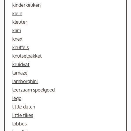
kinderkeuken
klein
kleuter
klim
knex
knuffels
knutselpakket
kruidvat
lamaze
lamborghini
leerzaam speelgoed
lego
little dutch
little tikes
lobbes