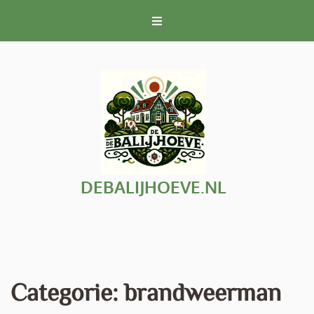
Naar
de
inhoud
gaan
DEBALIJHOEVE.NL
Categorie:
brandweerman