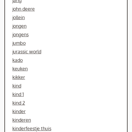
jarig
john deere
jollein
jongen
jongens
jumbo
jurassic world
kado
keuken
kikker
kind
kind 1
kind 2
kinder
kinderen
kinderfeestje thuis