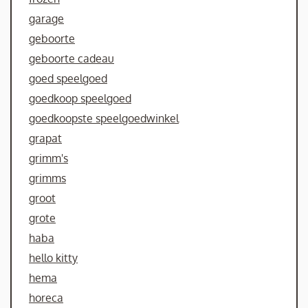
garage
geboorte
geboorte cadeau
goed speelgoed
goedkoop speelgoed
goedkoopste speelgoedwinkel
grapat
grimm's
grimms
groot
grote
haba
hello kitty
hema
horeca