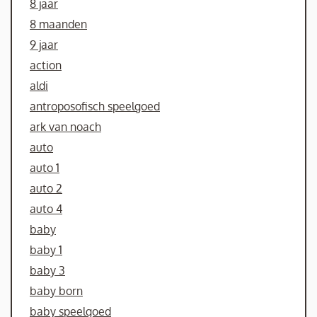
8 jaar
8 maanden
9 jaar
action
aldi
antroposofisch speelgoed
ark van noach
auto
auto 1
auto 2
auto 4
baby
baby 1
baby 3
baby born
baby speelgoed