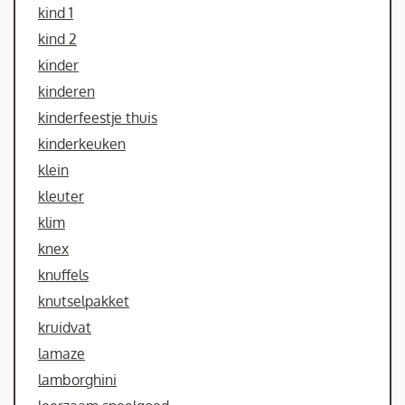
kind 1
kind 2
kinder
kinderen
kinderfeestje thuis
kinderkeuken
klein
kleuter
klim
knex
knuffels
knutselpakket
kruidvat
lamaze
lamborghini