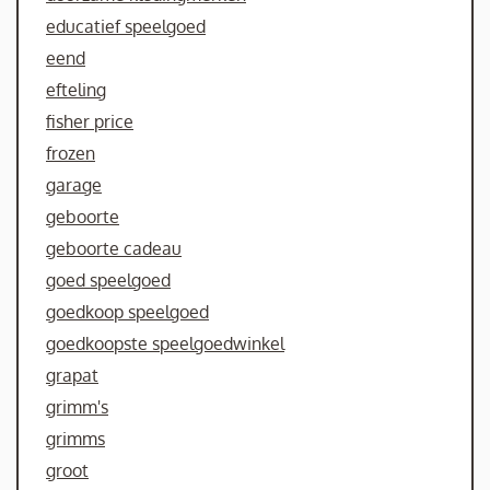
educatief speelgoed
eend
efteling
fisher price
frozen
garage
geboorte
geboorte cadeau
goed speelgoed
goedkoop speelgoed
goedkoopste speelgoedwinkel
grapat
grimm's
grimms
groot