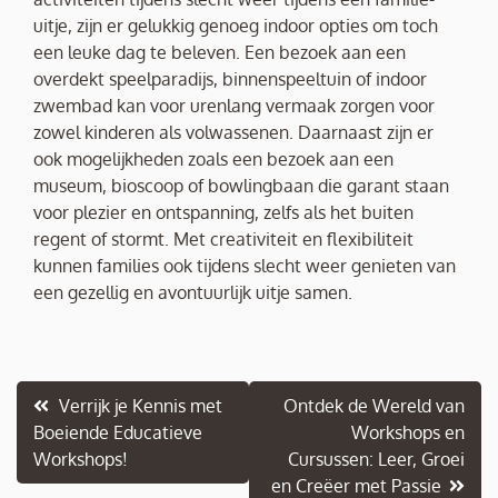
uitje, zijn er gelukkig genoeg indoor opties om toch
een leuke dag te beleven. Een bezoek aan een
overdekt speelparadijs, binnenspeeltuin of indoor
zwembad kan voor urenlang vermaak zorgen voor
zowel kinderen als volwassenen. Daarnaast zijn er
ook mogelijkheden zoals een bezoek aan een
museum, bioscoop of bowlingbaan die garant staan
voor plezier en ontspanning, zelfs als het buiten
regent of stormt. Met creativiteit en flexibiliteit
kunnen families ook tijdens slecht weer genieten van
een gezellig en avontuurlijk uitje samen.
Berichtnavigatie
Verrijk je Kennis met
Ontdek de Wereld van
Boeiende Educatieve
Workshops en
Workshops!
Cursussen: Leer, Groei
en Creëer met Passie