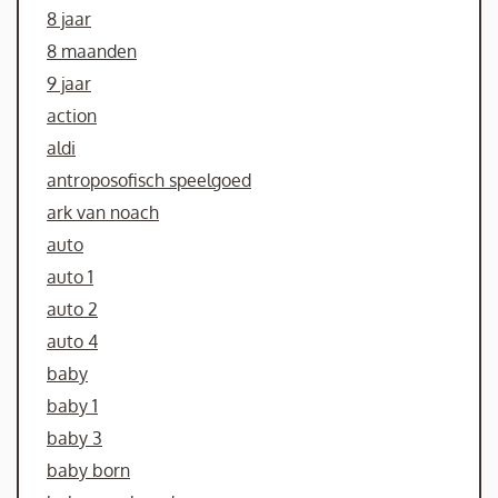
8 jaar
8 maanden
9 jaar
action
aldi
antroposofisch speelgoed
ark van noach
auto
auto 1
auto 2
auto 4
baby
baby 1
baby 3
baby born