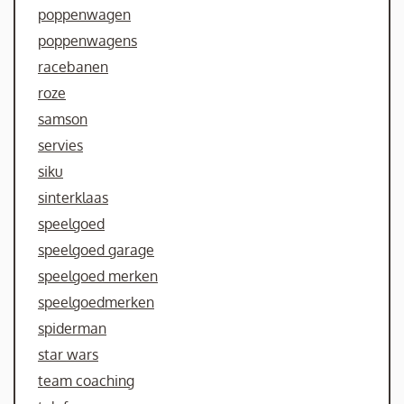
poppenwagen
poppenwagens
racebanen
roze
samson
servies
siku
sinterklaas
speelgoed
speelgoed garage
speelgoed merken
speelgoedmerken
spiderman
star wars
team coaching