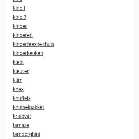
kind 1
kind 2
kinder
kinderen
kinderfeestje thuis
kinderkeuken
klein
kleuter
klim
knex
knuffels
knutselpakket
kruidvat
lamaze
lamborghini