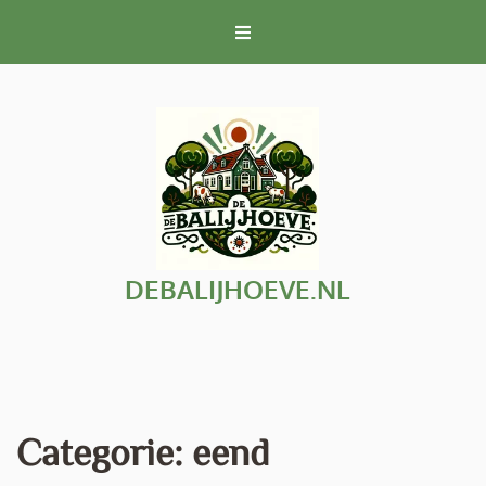
Naar
de
inhoud
gaan
DEBALIJHOEVE.NL
Categorie:
eend