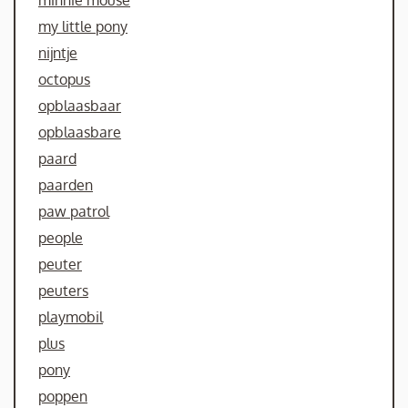
minnie mouse
my little pony
nijntje
octopus
opblaasbaar
opblaasbare
paard
paarden
paw patrol
people
peuter
peuters
playmobil
plus
pony
poppen