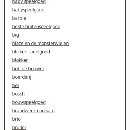
baby speelgoed
babyspeelgoed
barbie
beste buitenspeelgoed
big
blaze en de monsterwielen
blikken speelgoed
blokker
bob de bouwer
boerderij
bol
bosch
bouwspeelgoed
brandweerman sam
brio
bruder