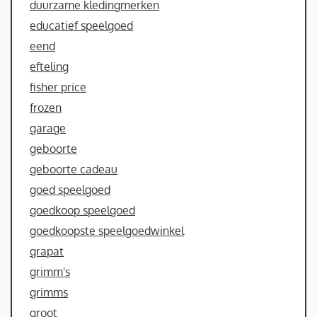
duurzame kledingmerken
educatief speelgoed
eend
efteling
fisher price
frozen
garage
geboorte
geboorte cadeau
goed speelgoed
goedkoop speelgoed
goedkoopste speelgoedwinkel
grapat
grimm's
grimms
groot