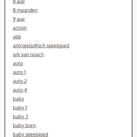
8 jaar
8 maanden
9 jaar
action
aldi
antroposofisch speelgoed
ark van noach
auto
auto 1
auto 2
auto 4
baby
baby 1
baby 3
baby born
baby speelgoed