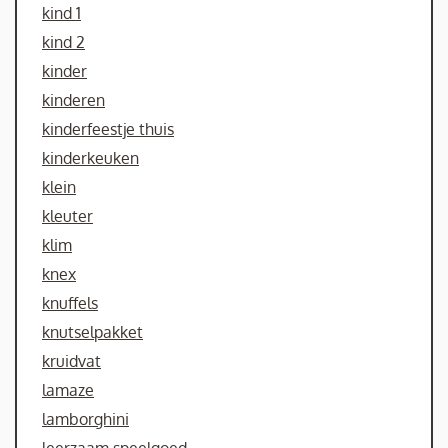
kind 1
kind 2
kinder
kinderen
kinderfeestje thuis
kinderkeuken
klein
kleuter
klim
knex
knuffels
knutselpakket
kruidvat
lamaze
lamborghini
leerzaam speelgoed