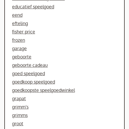
educatief speelgoed
eend
efteling
fisher price
frozen
garage
geboorte
geboorte cadeau
goed speelgoed
goedkoop speelgoed
goedkoopste speelgoedwinkel
grapat
grimm's
grimms
groot