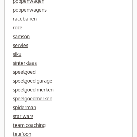
poppenwagen
poppenwagens
racebanen
roze
samson
servies
siku
sinterklaas
speelgoed
speelgoed garage
speelgoed merken
speelgoedmerken
spiderman
star wars
team coaching
telefoon