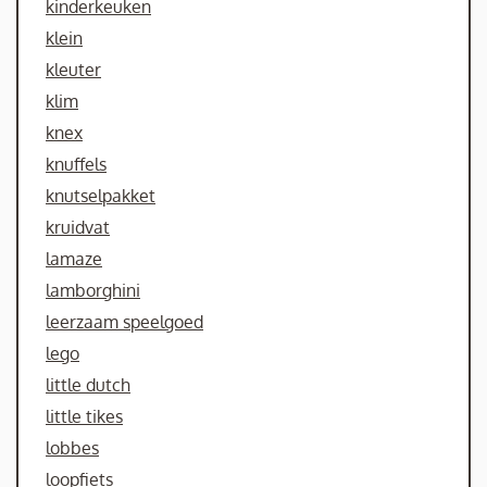
kinderkeuken
klein
kleuter
klim
knex
knuffels
knutselpakket
kruidvat
lamaze
lamborghini
leerzaam speelgoed
lego
little dutch
little tikes
lobbes
loopfiets