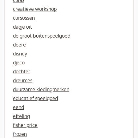
creatieve workshop
cursussen
dagje uit
de groot buitenspeelgoed
deere
disney
djeco
dochter
dreumes
duurzame kledingmerken
educatief speelgoed
eend
efteling
fisher price
frozen