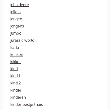
john deere
jollein
jongen
jongens
jumbo
jurassic world
kado
keuken
kikker
kind
kind 1
kind 2
kinder
kinderen
kinderfeestje thuis