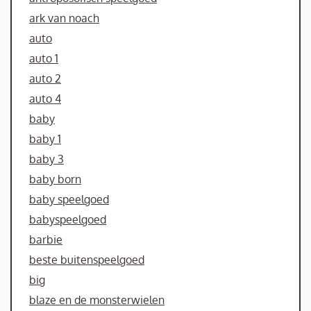
ark van noach
auto
auto 1
auto 2
auto 4
baby
baby 1
baby 3
baby born
baby speelgoed
babyspeelgoed
barbie
beste buitenspeelgoed
big
blaze en de monsterwielen