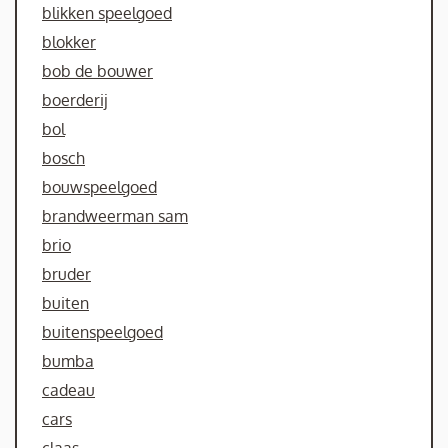
blikken speelgoed
blokker
bob de bouwer
boerderij
bol
bosch
bouwspeelgoed
brandweerman sam
brio
bruder
buiten
buitenspeelgoed
bumba
cadeau
cars
claas