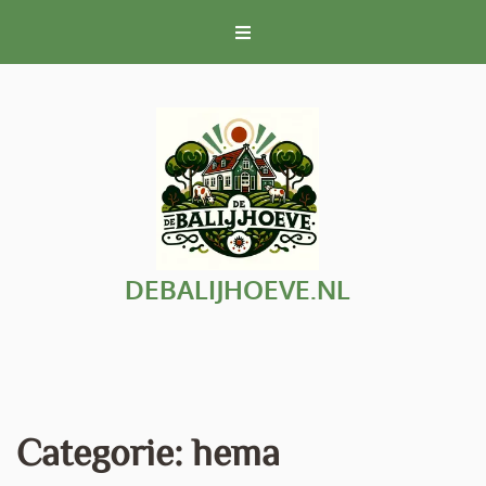
Naar
de
inhoud
gaan
DEBALIJHOEVE.NL
Categorie:
hema