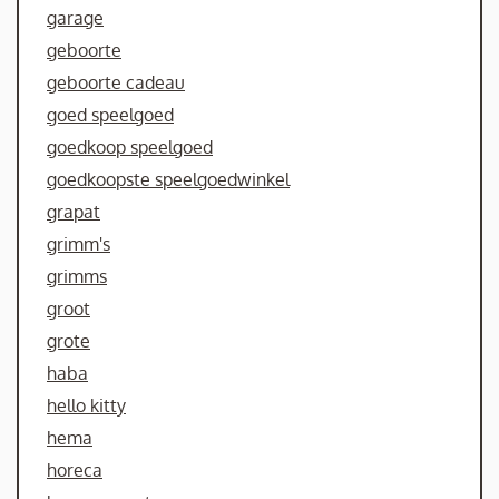
garage
geboorte
geboorte cadeau
goed speelgoed
goedkoop speelgoed
goedkoopste speelgoedwinkel
grapat
grimm's
grimms
groot
grote
haba
hello kitty
hema
horeca