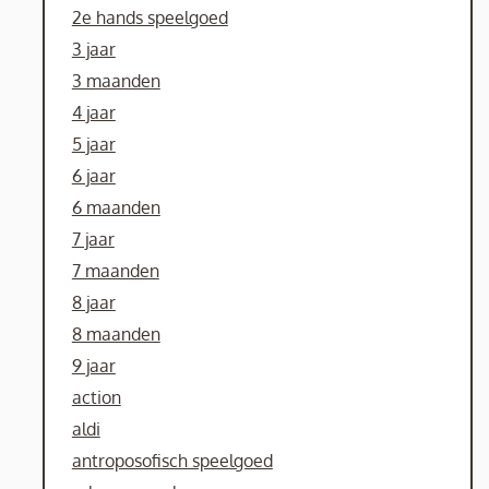
2e hands speelgoed
3 jaar
3 maanden
4 jaar
5 jaar
6 jaar
6 maanden
7 jaar
7 maanden
8 jaar
8 maanden
9 jaar
action
aldi
antroposofisch speelgoed