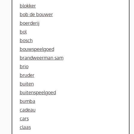
blokker
bob de bouwer
boerderij
bol
bosch
bouwspeelgoed
brandweerman sam
brio
bruder
buiten
buitenspeelgoed
bumba
cadeau
cars
claas