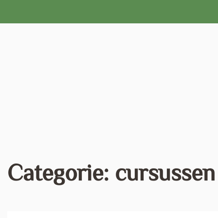
Naar
de
inhoud
gaan
Categorie:
cursussen