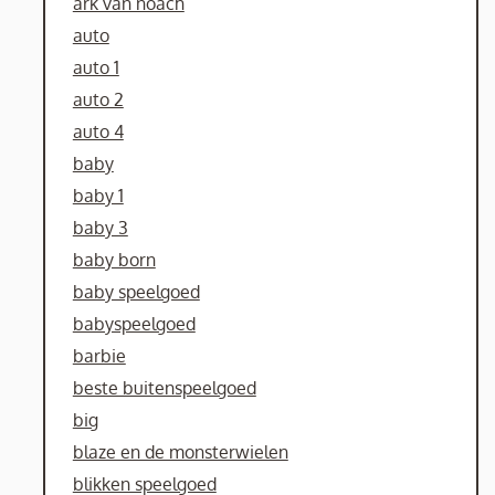
ark van noach
auto
auto 1
auto 2
auto 4
baby
baby 1
baby 3
baby born
baby speelgoed
babyspeelgoed
barbie
beste buitenspeelgoed
big
blaze en de monsterwielen
blikken speelgoed