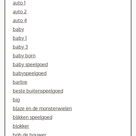
auto 1
auto 2
auto 4
baby
baby 1
baby 3
baby born
baby speelgoed
babyspeelgoed
barbie
beste buitenspeelgoed
big
blaze en de monsterwielen
blikken speelgoed
blokker
bob de bouwer