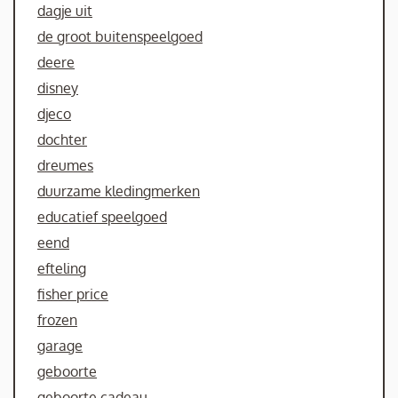
dagje uit
de groot buitenspeelgoed
deere
disney
djeco
dochter
dreumes
duurzame kledingmerken
educatief speelgoed
eend
efteling
fisher price
frozen
garage
geboorte
geboorte cadeau