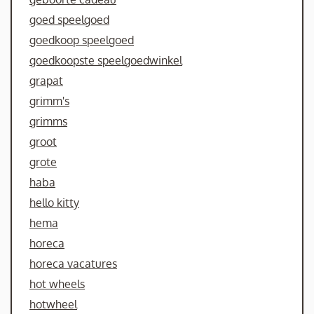
goed speelgoed
goedkoop speelgoed
goedkoopste speelgoedwinkel
grapat
grimm's
grimms
groot
grote
haba
hello kitty
hema
horeca
horeca vacatures
hot wheels
hotwheel