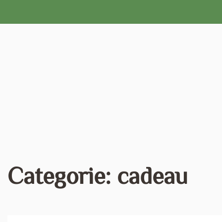
Naar
de
inhoud
gaan
Categorie:
cadeau