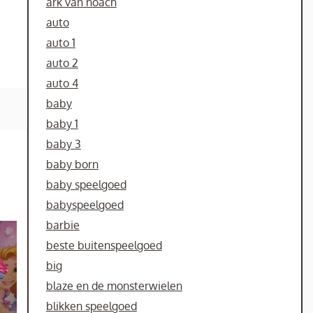
ark van noach
auto
auto 1
auto 2
auto 4
baby
baby 1
baby 3
baby born
baby speelgoed
babyspeelgoed
barbie
beste buitenspeelgoed
big
blaze en de monsterwielen
blikken speelgoed