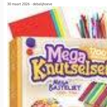
30 maart 2026
-
debalijhoeve