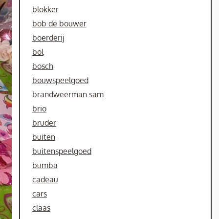
blokker
bob de bouwer
boerderij
bol
bosch
bouwspeelgoed
brandweerman sam
brio
bruder
buiten
buitenspeelgoed
bumba
cadeau
cars
claas