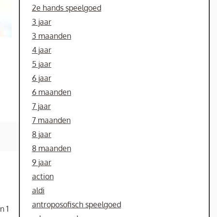
2e hands speelgoed
3 jaar
3 maanden
4 jaar
5 jaar
6 jaar
6 maanden
7 jaar
7 maanden
8 jaar
8 maanden
9 jaar
action
aldi
antroposofisch speelgoed
n 1