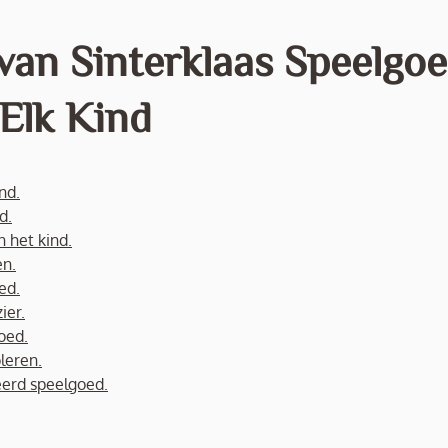
van Sinterklaas Speelgo
 Elk Kind
nd.
d.
 het kind.
en.
ed.
ier.
oed.
leren.
eerd speelgoed.