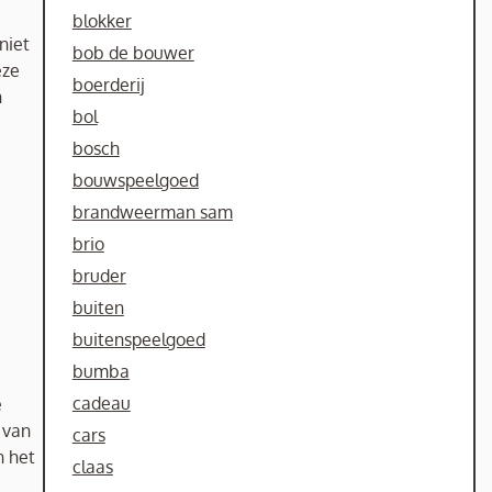
blokker
niet
bob de bouwer
eze
boerderij
n
bol
bosch
bouwspeelgoed
brandweerman sam
brio
bruder
buiten
buitenspeelgoed
bumba
cadeau
e
 van
cars
n het
claas