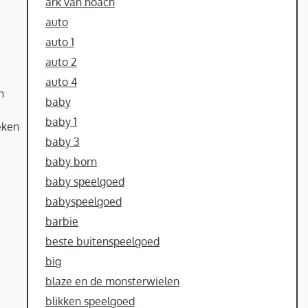
ark van noach
auto
auto 1
auto 2
auto 4
n
baby
baby 1
eken
baby 3
baby born
baby speelgoed
babyspeelgoed
barbie
beste buitenspeelgoed
big
blaze en de monsterwielen
blikken speelgoed