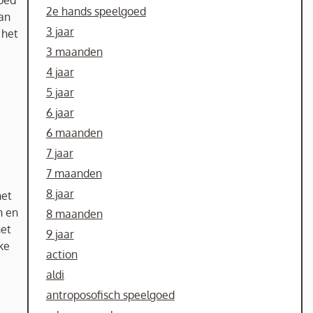
goed
2e hands speelgoed
an
3 jaar
 het
3 maanden
4 jaar
5 jaar
6 jaar
6 maanden
7 jaar
7 maanden
8 jaar
het
n en
8 maanden
het
9 jaar
jke
action
aldi
antroposofisch speelgoed