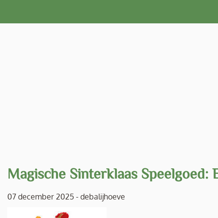
Naar
de
inhoud
gaan
Magische Sinterklaas Speelgoed: 
07 december 2025
-
debalijhoeve