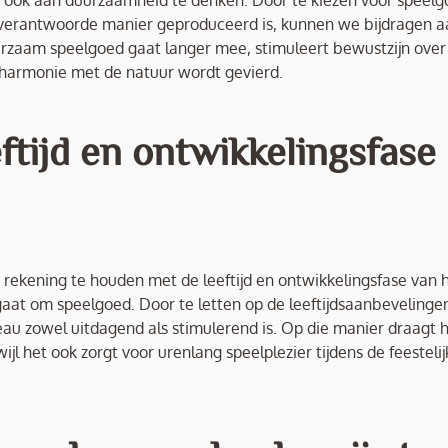
 om ook aan duurzaamheid te denken. Door te kiezen voor speel
n verantwoorde manier geproduceerd is, kunnen we bijdragen a
rzaam speelgoed gaat langer mee, stimuleert bewustzijn over
 harmonie met de natuur wordt gevierd.
ftijd en ontwikkelingsfase
m rekening te houden met de leeftijd en ontwikkelingsfase van 
t gaat om speelgoed. Door te letten op de leeftijdsaanbevelinge
deau zowel uitdagend als stimulerend is. Op die manier draagt 
ijl het ook zorgt voor urenlang speelplezier tijdens de feesteli