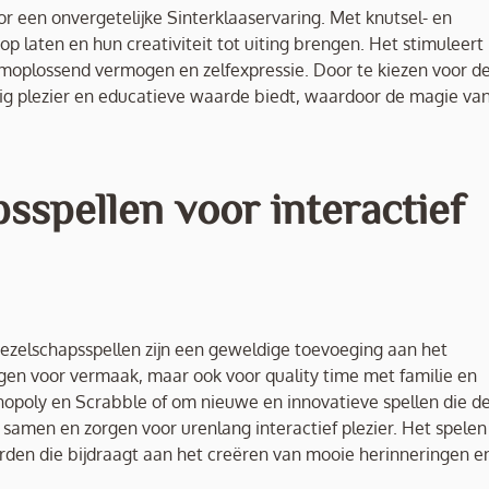
r een onvergetelijke Sinterklaaservaring. Met knutsel- en
 laten en hun creativiteit tot uiting brengen. Het stimuleert 
moplossend vermogen en zelfexpressie. Door te kiezen voor d
rig plezier en educatieve waarde biedt, waardoor de magie va
spellen voor interactief
Gezelschapsspellen zijn een geweldige toevoeging aan het
rgen voor vermaak, maar ook voor quality time met familie en
nopoly en Scrabble of om nieuwe en innovatieve spellen die d
samen en zorgen voor urenlang interactief plezier. Het spelen
orden die bijdraagt aan het creëren van mooie herinneringen e