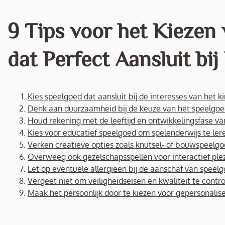
9 Tips voor het Kiezen 
dat Perfect Aansluit bij
Kies speelgoed dat aansluit bij de interesses van het ki
Denk aan duurzaamheid bij de keuze van het speelgoe
Houd rekening met de leeftijd en ontwikkelingsfase van
Kies voor educatief speelgoed om spelenderwijs te ler
Verken creatieve opties zoals knutsel- of bouwspeelgo
Overweeg ook gezelschapsspellen voor interactief plez
Let op eventuele allergieën bij de aanschaf van speelg
Vergeet niet om veiligheidseisen en kwaliteit te contro
Maak het persoonlijk door te kiezen voor gepersonalis