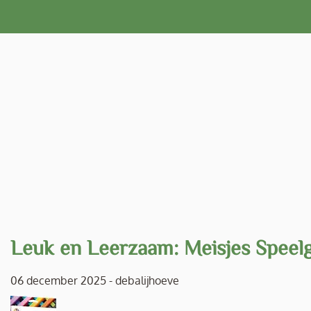
Naar
de
inhoud
gaan
Leuk en Leerzaam: Meisjes Speelg
06 december 2025
-
debalijhoeve