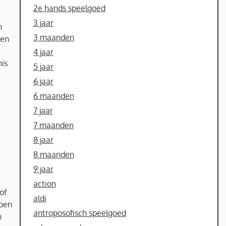
2e hands speelgoed
3 jaar
n
3 maanden
 en
4 jaar
nis
5 jaar
6 jaar
6 maanden
7 jaar
7 maanden
8 jaar
8 maanden
9 jaar
action
of
aldi
lpen
antroposofisch speelgoed
n