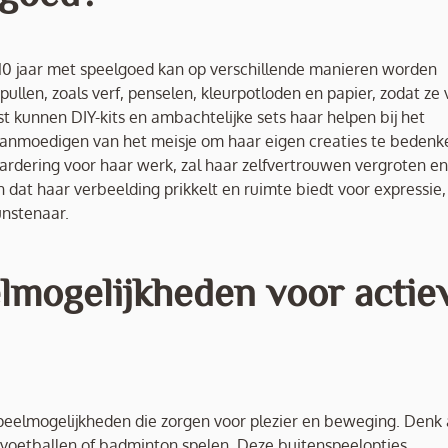
n 10 jaar met speelgoed kan op verschillende manieren worden
ullen, zoals verf, penselen, kleurpotloden en papier, zodat ze v
t kunnen DIY-kits en ambachtelijke sets haar helpen bij het
anmoedigen van het meisje om haar eigen creaties te bedenk
rdering voor haar werk, zal haar zelfvertrouwen vergroten en
n dat haar verbeelding prikkelt en ruimte biedt voor expressie,
unstenaar.
elmogelijkheden voor actie
enspeelmogelijkheden die zorgen voor plezier en beweging. Denk
n, voetballen of badminton spelen. Deze buitenspeelopties