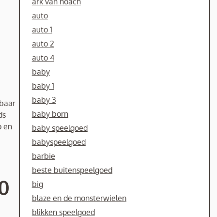
ark van noach
auto
auto 1
auto 2
auto 4
baby
baby 1
baby 3
kbaar
baby born
ds
p en
baby speelgoed
babyspeelgoed
barbie
beste buitenspeelgoed
10
big
blaze en de monsterwielen
blikken speelgoed