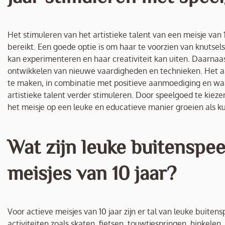
Het stimuleren van het artistieke talent van een meisje va
bereikt. Een goede optie is om haar te voorzien van knutselsp
kan experimenteren en haar creativiteit kan uiten. Daarnaas
ontwikkelen van nieuwe vaardigheden en technieken. Het a
te maken, in combinatie met positieve aanmoediging en waa
artistieke talent verder stimuleren. Door speelgoed te kieze
het meisje op een leuke en educatieve manier groeien als k
Wat zijn leuke buitenspe
meisjes van 10 jaar?
Voor actieve meisjes van 10 jaar zijn er tal van leuke buit
activiteiten zoals skaten, fietsen, touwtjespringen, hinkele