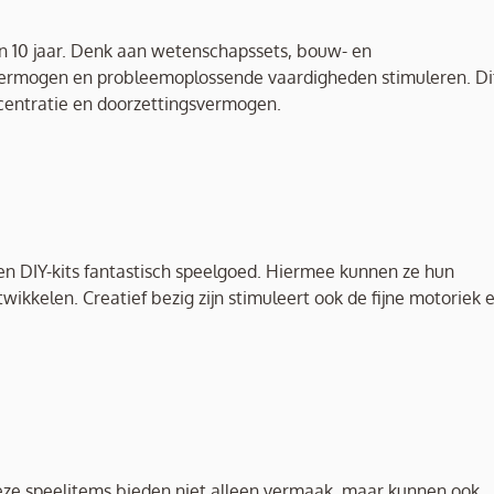
an 10 jaar. Denk aan wetenschapssets, bouw- en
kvermogen en probleemoplossende vaardigheden stimuleren. Di
ncentratie en doorzettingsvermogen.
 en DIY-kits fantastisch speelgoed. Hiermee kunnen ze hun
twikkelen. Creatief bezig zijn stimuleert ook de fijne motoriek 
. Deze speelitems bieden niet alleen vermaak, maar kunnen ook