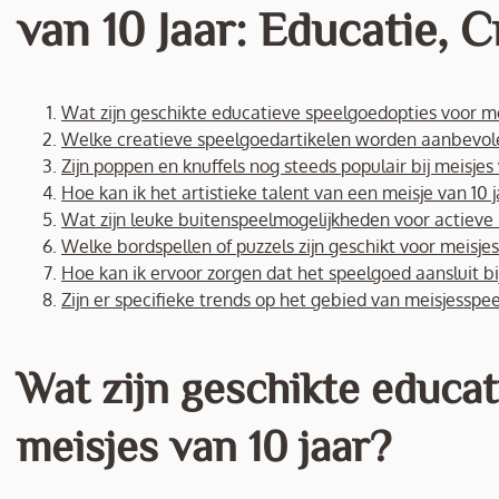
van 10 Jaar: Educatie, C
Wat zijn geschikte educatieve speelgoedopties voor me
Welke creatieve speelgoedartikelen worden aanbevolen
Zijn poppen en knuffels nog steeds populair bij meisjes 
Hoe kan ik het artistieke talent van een meisje van 10
Wat zijn leuke buitenspeelmogelijkheden voor actieve 
Welke bordspellen of puzzels zijn geschikt voor meisjes
Hoe kan ik ervoor zorgen dat het speelgoed aansluit bi
Zijn er specifieke trends op het gebied van meisjesspee
Wat zijn geschikte educa
meisjes van 10 jaar?