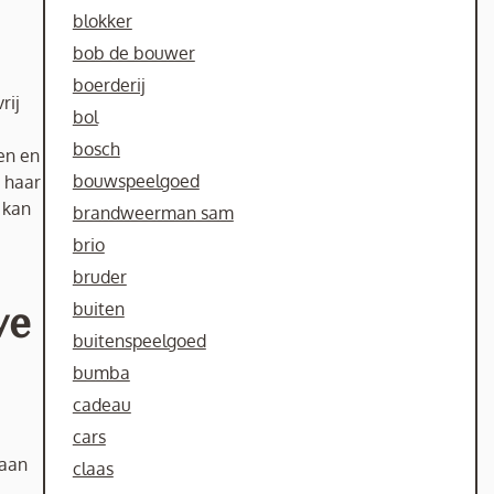
blokker
bob de bouwer
boerderij
rij
bol
bosch
en en
bouwspeelgoed
 haar
 kan
brandweerman sam
brio
bruder
buiten
ve
buitenspeelgoed
bumba
cadeau
cars
 aan
claas