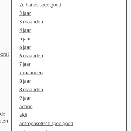
2e hands speelgoed
3 jaar
3 maanden
4 jaar
5 jaar
6 jaar
ooral
6 maanden
7 jaar
7 maanden
8 jaar
8 maanden
9 jaar
action
 de
aldi
elen
antroposofisch speelgoed