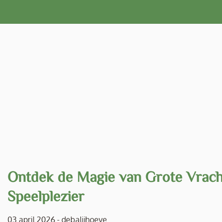
Naar
de
inhoud
gaan
Ontdek de Magie van Grote Vrac
Speelplezier
03 april 2026
-
debalijhoeve