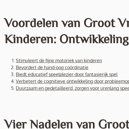
Voordelen van Groot V
Kinderen: Ontwikkeling
Stimuleert de fijne motoriek van kinderen
Bevordert de hand-oog coördinatie
Biedt educatief speelplezier door fantasierijk spel
Verbetert de cognitieve ontwikkeling door probleemo
Duurzaam en gedetailleerd, zorgen voor urenlang spee
Vier Nadelen van Groo