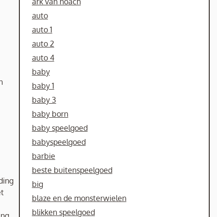
ark van noach
auto
auto 1
auto 2
auto 4
baby
n
baby 1
baby 3
baby born
baby speelgoed
babyspeelgoed
barbie
beste buitenspeelgoed
ding
big
et
blaze en de monsterwielen
blikken speelgoed
ing