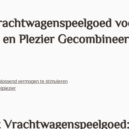
rachtwagenspeelgoed vo
 en Plezier Gecombinee
plossend vermogen te stimuleren
lplezier
t Vrachtwagenspeelgoed