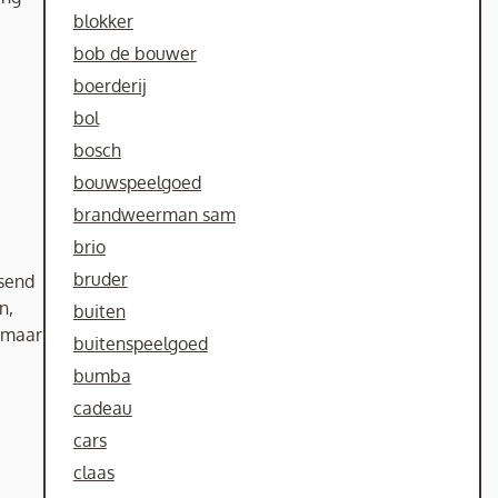
blokker
bob de bouwer
boerderij
bol
bosch
bouwspeelgoed
brandweerman sam
brio
bruder
ssend
n,
buiten
, maar
buitenspeelgoed
bumba
cadeau
cars
claas