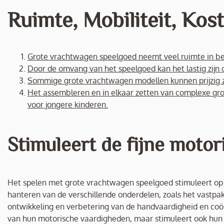
Ruimte, Mobiliteit, Ko
Grote vrachtwagen speelgoed neemt veel ruimte in bes
Door de omvang van het speelgoed kan het lastig zijn
Sommige grote vrachtwagen modellen kunnen prijzig zij
Het assembleren en in elkaar zetten van complexe gro
voor jongere kinderen.
Stimuleert de fijne motor
Het spelen met grote vrachtwagen speelgoed stimuleert op e
hanteren van de verschillende onderdelen, zoals het vastpak
ontwikkeling en verbetering van de handvaardigheid en coörd
van hun motorische vaardigheden, maar stimuleert ook hun co