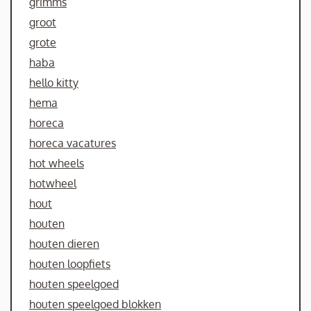
grimms
groot
grote
haba
hello kitty
hema
horeca
horeca vacatures
hot wheels
hotwheel
hout
houten
houten dieren
houten loopfiets
houten speelgoed
houten speelgoed blokken