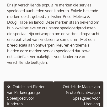
Er zijn verschillende populaire merken die servies
speelgoed aanbieden voor kinderen. Enkele bekende
merken op dit gebied zijn Fisher-Price, Melissa &
Doug, Hape en Janod. Deze merken staan bekend om
hun kwalitatieve en duurzame speelgoedproducten
die speciaal zijn ontworpen om de verbeeldingskracht
en creativiteit van kinderen te stimuleren. Met een
breed scala aan ontwerpen, kleuren en thema’s
bieden deze merken servies speelgoed dat zowel
educatief als vermakelijk is voor kinderen van
verschillende leeftijden.
Berichtnavigatie
Ontdek het Plezier
Ontdek de Magie van
van Parkeergarage
Grote Vrachtwagen
Speelgoed voor
Speelgoed voor
Kinderen
Urenlang