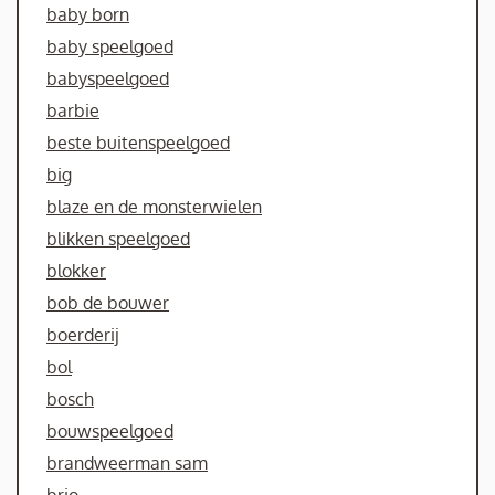
baby born
baby speelgoed
babyspeelgoed
barbie
beste buitenspeelgoed
big
blaze en de monsterwielen
blikken speelgoed
blokker
bob de bouwer
boerderij
bol
bosch
bouwspeelgoed
brandweerman sam