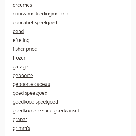
dreumes
duurzame kledingmerken
educatief speelgoed
eend
efteling
fisher price
frozen
garage
geboorte
geboorte cadeau
goed speelgoed
goedkoop speelgoed
goedkoopste speelgoedwinkel
grapat
grimm's