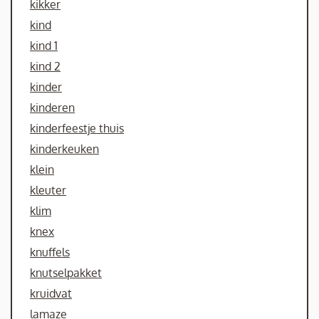
kikker
kind
kind 1
kind 2
kinder
kinderen
kinderfeestje thuis
kinderkeuken
klein
kleuter
klim
knex
knuffels
knutselpakket
kruidvat
lamaze