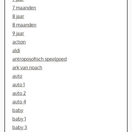
7 maanden
8 jaar
8 maanden
9 jaar
action
aldi
antroposofisch speelgoed
ark van noach
auto
auto 1
auto 2
auto 4
baby
baby 1
baby 3