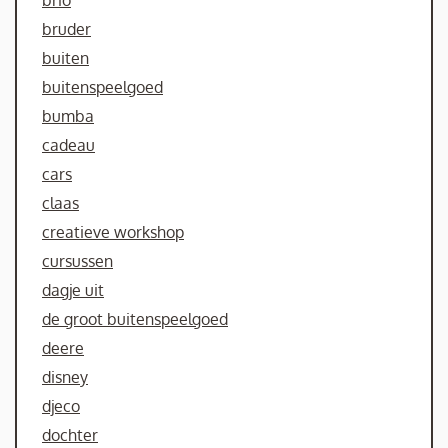
brio
bruder
buiten
buitenspeelgoed
bumba
cadeau
cars
claas
creatieve workshop
cursussen
dagje uit
de groot buitenspeelgoed
deere
disney
djeco
dochter