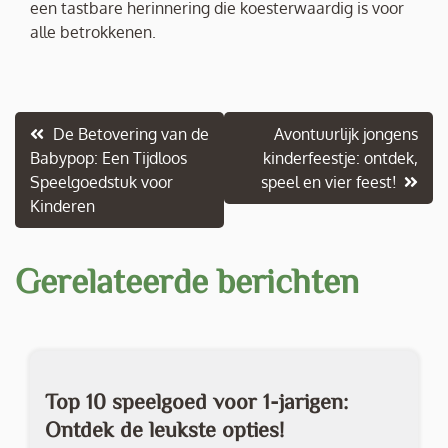
een tastbare herinnering die koesterwaardig is voor
alle betrokkenen.
Berichtnavigatie
De Betovering van de
Avontuurlijk jongens
Babypop: Een Tijdloos
kinderfeestje: ontdek,
Speelgoedstuk voor
speel en vier feest!
Kinderen
Gerelateerde berichten
Top 10 speelgoed voor 1-jarigen:
Ontdek de leukste opties!