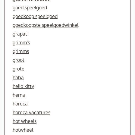
goed speelgoed
goedkoop speelgoed
goedkoopste speelgoedwinkel
grapat
grimm's
grimms
groot
grote
haba
hello kitty
hema
horeca
horeca vacatures
hot wheels
hotwheel