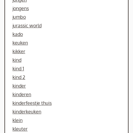
jongens
jumbo
jurassic world
kado
keuken
kikker
kind
kind 1
kind 2
kinder
kinderen
kinderfeestje thuis
kinderkeuken
klein
kleuter