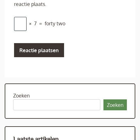
reactie plaats.
×
7
=
forty two
Zoeken
Zoeken
Laatste artikelen