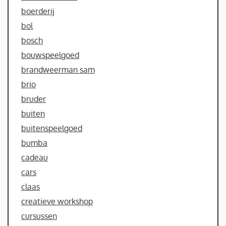
boerderij
bol
bosch
bouwspeelgoed
brandweerman sam
brio
bruder
buiten
buitenspeelgoed
bumba
cadeau
cars
claas
creatieve workshop
cursussen