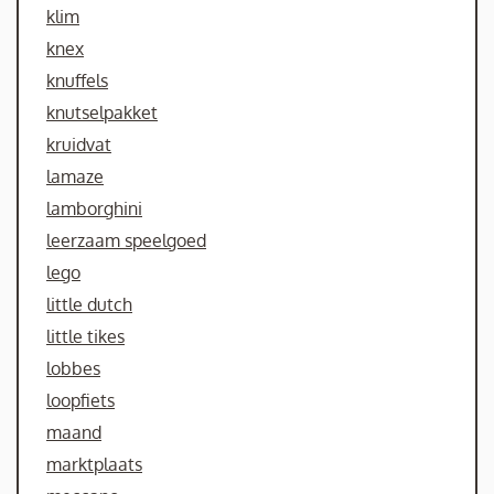
klim
knex
knuffels
knutselpakket
kruidvat
lamaze
lamborghini
leerzaam speelgoed
lego
little dutch
little tikes
lobbes
loopfiets
maand
marktplaats