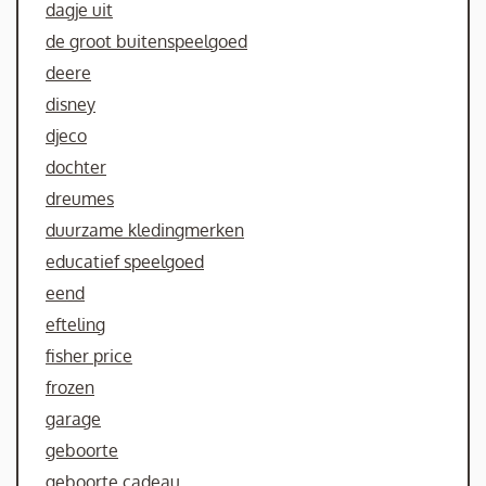
dagje uit
de groot buitenspeelgoed
deere
disney
djeco
dochter
dreumes
duurzame kledingmerken
educatief speelgoed
eend
efteling
fisher price
frozen
garage
geboorte
geboorte cadeau