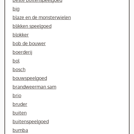
beste buitenspeelgoed
big
blaze en de monsterwielen
blikken speelgoed
blokker
bob de bouwer
boerderij
bol
bosch
bouwspeelgoed
brandweerman sam
brio
bruder
buiten
buitenspeelgoed
bumba