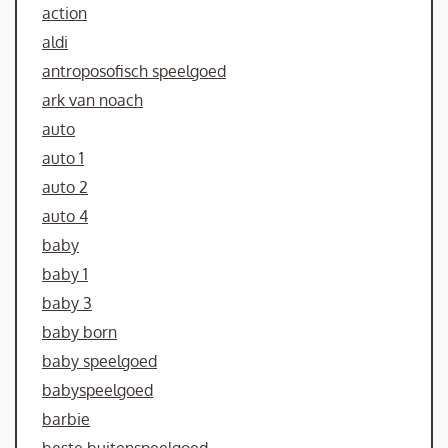
action
aldi
antroposofisch speelgoed
ark van noach
auto
auto 1
auto 2
auto 4
baby
baby 1
baby 3
baby born
baby speelgoed
babyspeelgoed
barbie