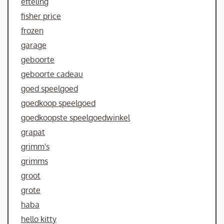
efteling
fisher price
frozen
garage
geboorte
geboorte cadeau
goed speelgoed
goedkoop speelgoed
goedkoopste speelgoedwinkel
grapat
grimm's
grimms
groot
grote
haba
hello kitty