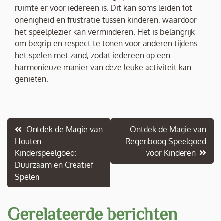
ruimte er voor iedereen is. Dit kan soms leiden tot
onenigheid en frustratie tussen kinderen, waardoor
het speelplezier kan verminderen. Het is belangrijk
om begrip en respect te tonen voor anderen tijdens
het spelen met zand, zodat iedereen op een
harmonieuze manier van deze leuke activiteit kan
genieten.
Berichtnavigatie
Ontdek de Magie van
Ontdek de Magie van
Houten
Regenboog Speelgoed
Kinderspeelgoed:
voor Kinderen
Duurzaam en Creatief
Spelen
Gerelateerde berichten