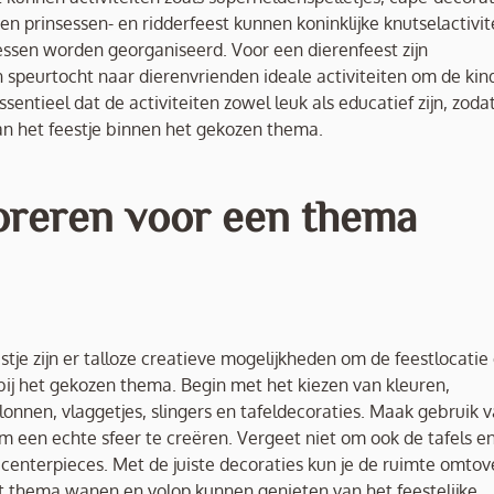
n prinsessen- en ridderfeest kunnen koninklijke knutselactivit
sessen worden georganiseerd. Voor een dierenfeest zijn
 speurtocht naar dierenvrienden ideale activiteiten om de kin
entieel dat de activiteiten zowel leuk als educatief zijn, zoda
an het feestje binnen het gekozen thema.
oreren voor een thema
tje zijn er talloze creatieve mogelijkheden om de feestlocatie
 bij het gekozen thema. Begin met het kiezen van kleuren,
lonnen, vlaggetjes, slingers en tafeldecoraties. Maak gebruik 
 een echte sfeer te creëren. Vergeet niet om ook de tafels e
n centerpieces. Met de juiste decoraties kun je de ruimte omto
t thema wanen en volop kunnen genieten van het feestelijke