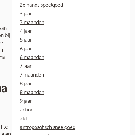
2e hands speelgoed
3 jaar
3 maanden
van
4 jaar
n bij
5 jaar
de
6 jaar
en
ema
6 maanden
7 jaar
7 maanden
8 jaar
ma
8 maanden
9 jaar
action
aldi
f te
antroposofisch speelgoed
ie en