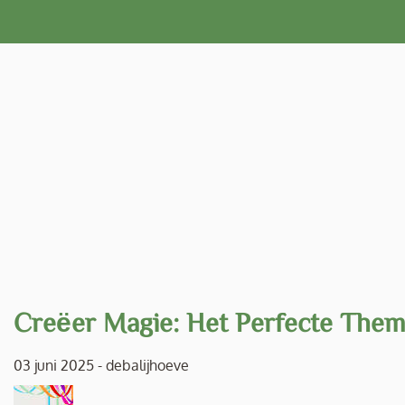
Naar
de
inhoud
gaan
Creëer Magie: Het Perfecte Thema
03 juni 2025
-
debalijhoeve