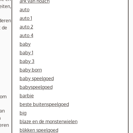
ark van noach
eiten,
auto
auto 1
deren
auto 2
t de
auto 4
baby
baby 1
baby 3
baby born
baby speelgoed
babyspeelgoed
barbie
 om
beste buitenspeelgoed
van
big
n
blaze en de monsterwielen
veren
blikken speelgoed