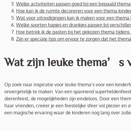
Welke activiteiten passen goed bij een bepaald thema 
Hoe kan ik de ruimte decoreren voor een thema kinder
Wat voor uitnodigingen kan ik maken voor een thema k
Welke soorten hapjes en drankjes passen bij verschille
Hoe betrek ik de gasten bij het gekozen thema tijdens 
Zijn er speciale tips om ervoor te zorgen dat het thema
Wat zijn leuke thema’s v
Op zoek naar inspiratie voor leuke thema’s voor een kinderfee
onvergetelijk te maken. Van een spannend superheldenfeest t
dierenfeest, de mogelijkheden zijn eindeloos. Door een thema 
haar vrienden, creëer je een feestelijke sfeer vol plezier en 
een magische ervaring waar de kinderen nog lang over zull