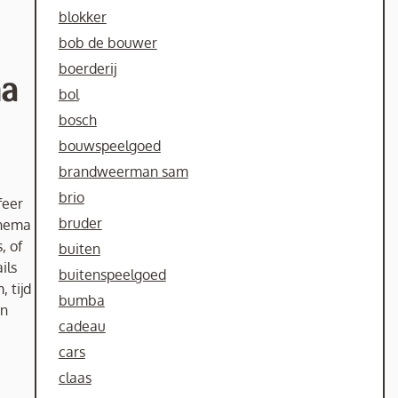
blokker
bob de bouwer
boerderij
ma
bol
bosch
bouwspeelgoed
brandweerman sam
brio
feer
bruder
thema
, of
buiten
ils
buitenspeelgoed
 tijd
bumba
en
cadeau
cars
claas