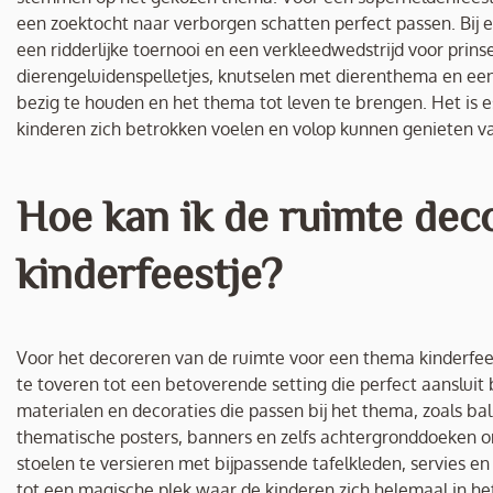
een zoektocht naar verborgen schatten perfect passen. Bij ee
een ridderlijke toernooi en een verkleedwedstrijd voor prin
dierengeluidenspelletjes, knutselen met dierenthema en een
bezig te houden en het thema tot leven te brengen. Het is ess
kinderen zich betrokken voelen en volop kunnen genieten v
Hoe kan ik de ruimte dec
kinderfeestje?
Voor het decoreren van de ruimte voor een thema kinderfees
te toveren tot een betoverende setting die perfect aansluit
materialen en decoraties die passen bij het thema, zoals bal
thematische posters, banners en zelfs achtergronddoeken om
stoelen te versieren met bijpassende tafelkleden, servies e
tot een magische plek waar de kinderen zich helemaal in he