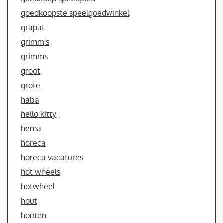
goedkoopste speelgoedwinkel
grapat
grimm's
grimms
groot
grote
haba
hello kitty
hema
horeca
horeca vacatures
hot wheels
hotwheel
hout
houten