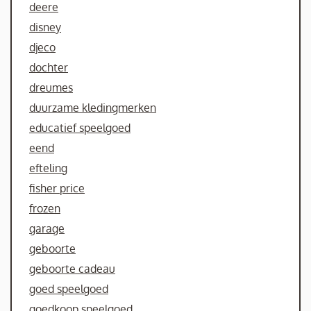
deere
disney
djeco
dochter
dreumes
duurzame kledingmerken
educatief speelgoed
eend
efteling
fisher price
frozen
garage
geboorte
geboorte cadeau
goed speelgoed
goedkoop speelgoed