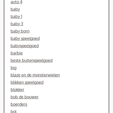
auto 4
baby
baby 1
baby 3
baby born
baby speelgoed
babyspeelgoed
barbie
beste buitenspeelgoed
big
blaze en de monsterwielen
blikken speelgoed
blokker
bob de bouwer
boerderij
bol