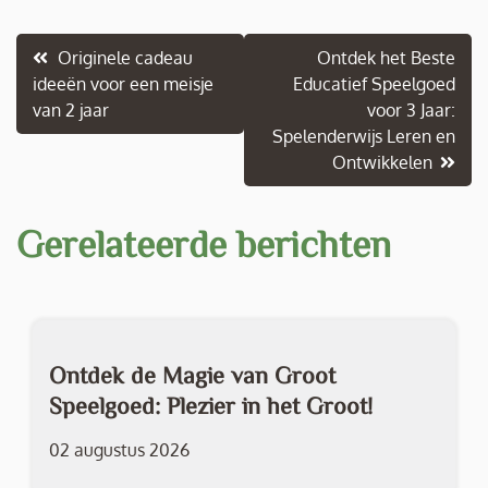
Berichtnavigatie
Originele cadeau
Ontdek het Beste
ideeën voor een meisje
Educatief Speelgoed
van 2 jaar
voor 3 Jaar:
Spelenderwijs Leren en
Ontwikkelen
Gerelateerde berichten
Ontdek de Magie van Groot
Speelgoed: Plezier in het Groot!
02 augustus 2026