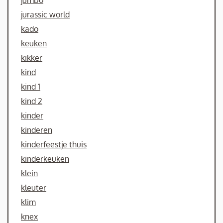
jumbo
jurassic world
kado
keuken
kikker
kind
kind 1
kind 2
kinder
kinderen
kinderfeestje thuis
kinderkeuken
klein
kleuter
klim
knex