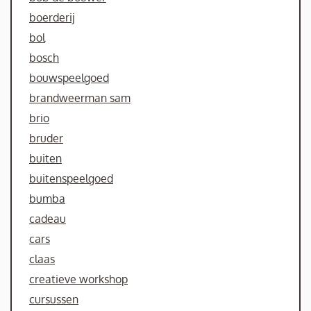
boerderij
bol
bosch
bouwspeelgoed
brandweerman sam
brio
bruder
buiten
buitenspeelgoed
bumba
cadeau
cars
claas
creatieve workshop
cursussen