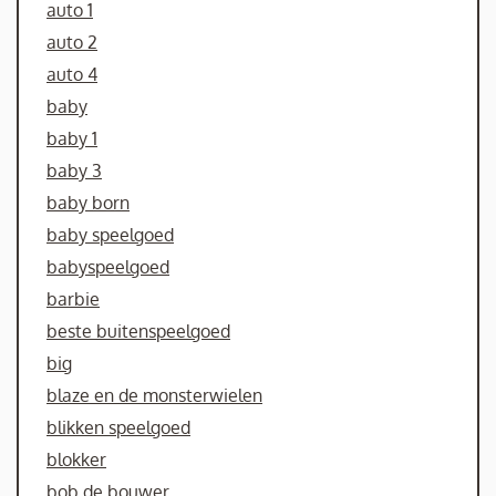
auto 1
auto 2
auto 4
baby
baby 1
baby 3
baby born
baby speelgoed
babyspeelgoed
barbie
beste buitenspeelgoed
big
blaze en de monsterwielen
blikken speelgoed
blokker
bob de bouwer