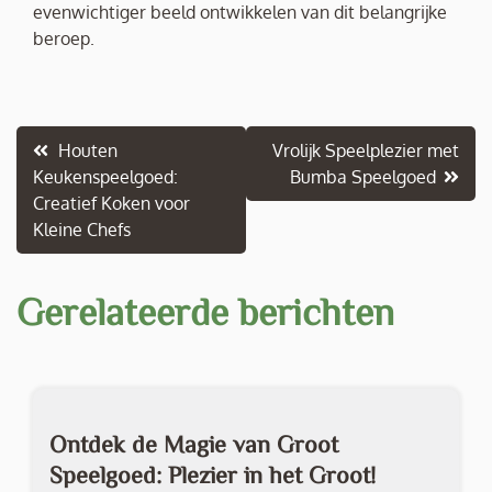
evenwichtiger beeld ontwikkelen van dit belangrijke
beroep.
Berichtnavigatie
Houten
Vrolijk Speelplezier met
Keukenspeelgoed:
Bumba Speelgoed
Creatief Koken voor
Kleine Chefs
Gerelateerde berichten
Ontdek de Magie van Groot
Speelgoed: Plezier in het Groot!