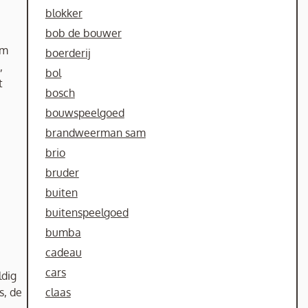
blokker
bob de bouwer
om
boerderij
,
bol
t
bosch
bouwspeelgoed
brandweerman sam
brio
bruder
buiten
buitenspeelgoed
bumba
cadeau
cars
ldig
s, de
claas