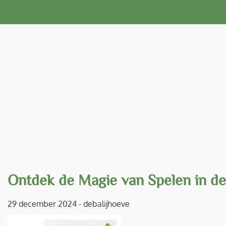
Naar
de
inhoud
gaan
Ontdek de Magie van Spelen in d
29 december 2024
-
debalijhoeve