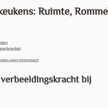
keukens: Ruimte, Rommel
ellen
lgoedvoedsel
euken even interessant
 verbeeldingskracht bij