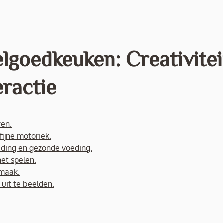
lgoedkeuken: Creativitei
eractie
ren.
fijne motoriek.
iding en gezonde voeding.
het spelen.
rmaak.
uit te beelden.