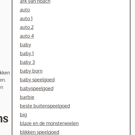
ark van noach
auto
auto 1
auto 2
auto 4
baby
baby 1
baby 3
baby born
ekken
baby speelgoed
en.
un
babyspeelgoed
barbie
beste buitenspeelgoed
big
ns
blaze en de monsterwielen
blikken speelgoed