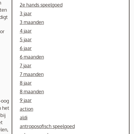
n
2e hands speelgoed
hten
3 jaar
digt
3 maanden
4 jaar
oor
5 jaar
6 jaar
6 maanden
7 jaar
7 maanden
8 jaar
8 maanden
9 jaar
d-oog
n het
action
bij
aldi
et
antroposofisch speelgoed
len,