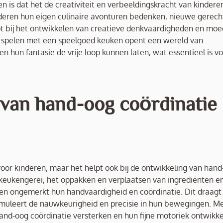
 is dat het de creativiteit en verbeeldingskracht van kindere
nderen hun eigen culinaire avonturen bedenken, nieuwe gerec
elpt bij het ontwikkelen van creatieve denkvaardigheden en moe
 spelen met een speelgoed keuken opent een wereld van
 hun fantasie de vrije loop kunnen laten, wat essentieel is v
g van hand-oog coördinatie
oor kinderen, maar het helpt ook bij de ontwikkeling van han
e keukengerei, het oppakken en verplaatsen van ingrediënten e
n ongemerkt hun handvaardigheid en coördinatie. Dit draagt 
imuleert de nauwkeurigheid en precisie in hun bewegingen. M
nd-oog coördinatie versterken en hun fijne motoriek ontwikke