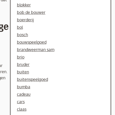
blokker
bob de bouwer
boerderij
ge
bol
bosch
bouwspeelgoed
brandweerman sam
brio
bruder
ar
ren.
buiten
gen
buitenspeelgoed
bumba
cadeau
cars
claas