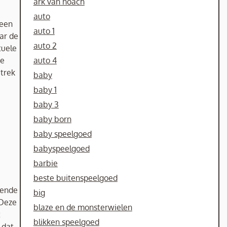
ark van noach
auto
 een
auto 1
ar de
auto 2
tuele
te
auto 4
etrek
baby
baby 1
baby 3
baby born
baby speelgoed
babyspeelgoed
barbie
beste buitenspeelgoed
kende
big
 Deze
blaze en de monsterwielen
t
blikken speelgoed
 dat