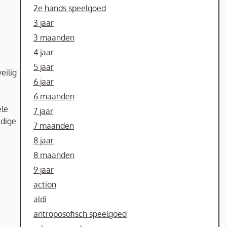
2e hands speelgoed
3 jaar
3 maanden
4 jaar
5 jaar
eilig
6 jaar
6 maanden
ele
7 jaar
udige
7 maanden
t
8 jaar
8 maanden
9 jaar
action
aldi
antroposofisch speelgoed