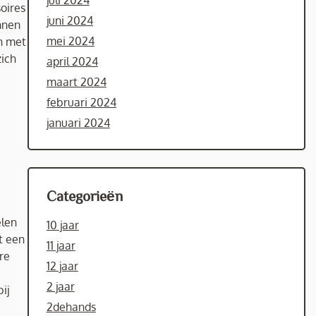
juli 2024
oires
juni 2024
nnen
mei 2024
en met
zich
april 2024
maart 2024
februari 2024
januari 2024
Categorieën
elen
10 jaar
t een
11 jaar
re
12 jaar
2 jaar
ij
2dehands