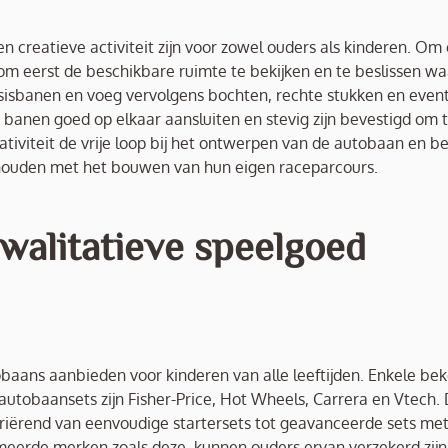
creatieve activiteit zijn voor zowel ouders als kinderen. Om
m eerst de beschikbare ruimte te bekijken en te beslissen wa
sisbanen en voeg vervolgens bochten, rechte stukken en even
e banen goed op elkaar aansluiten en stevig zijn bevestigd om 
ativiteit de vrije loop bij het ontwerpen van de autobaan en b
zighouden met het bouwen van hun eigen raceparcours.
walitatieve speelgoed
obaans aanbieden voor kinderen van alle leeftijden. Enkele be
tobaansets zijn Fisher-Price, Hot Wheels, Carrera en Vtech.
iërend van eenvoudige startersets tot geavanceerde sets me
meerde merken zoals deze, kunnen ouders ervan verzekerd zijn