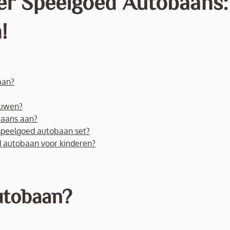
er Speelgoed Autobaans:
!
aan?
ouwen?
baans aan?
e speelgoed autobaan set?
d autobaan voor kinderen?
autobaan?