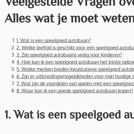
Veelgestelde Vragen ov
Alles wat je moet weten
1. Wat is een speelgoed autobaan?
2. Welke leeftijd is geschikt voor een speelgoed autob
3. Zijn speelgoed autobaans veilig voor kinderen?
4. Hoe kan ik een speelgoed autobaan het beste opb
5. Welke merken bieden kwalitatieve speelgoed auto
6. Zijn er uitbreidingsmogelijkheden voor mijn huidig
7. Wat zijn de voordelen van spelen met een speelgoe
8. Waar kan ik een goede speelgoed autobaan kopen?
1. Wat is een speelgoed 