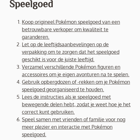
Speelgoed
Koop origineel Pokémon speelgoed van een
betrouwbare verkoper om kwaliteit te
garanderen.
Let op de leeftijdsaanbevelingen op de
verpakking om te zorgen dat het speelgoed
geschikt is voor de juiste leeftijd.
Verzamel verschillende Pokémon figuren en
accessoires om je eigen avonturen na te spelen.
Gebruik opbergdozen of -rekken om je Pokémon
speelgoed georganiseerd te houden.
Lees de instructies als je speelgoed met
bewegende delen hebt, zodat je weet hoe je het
correct kunt gebruiken.
Speel samen met vrienden of familie voor nog
meer plezier en interactie met Pokémon
speelgoed.