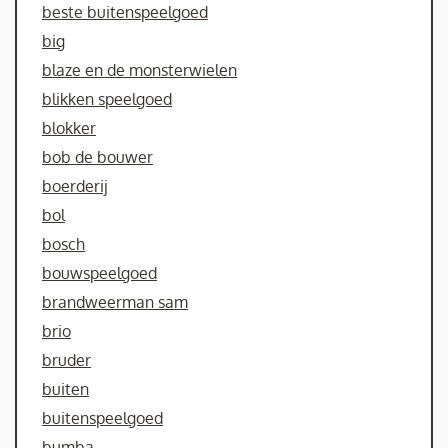
beste buitenspeelgoed
big
blaze en de monsterwielen
blikken speelgoed
blokker
bob de bouwer
boerderij
bol
bosch
bouwspeelgoed
brandweerman sam
brio
bruder
buiten
buitenspeelgoed
bumba