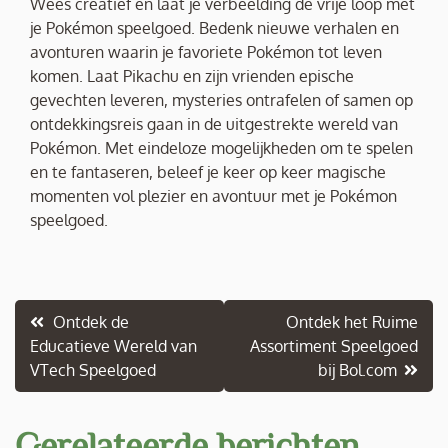
Wees creatief en laat je verbeelding de vrije loop met
je Pokémon speelgoed. Bedenk nieuwe verhalen en
avonturen waarin je favoriete Pokémon tot leven
komen. Laat Pikachu en zijn vrienden epische
gevechten leveren, mysteries ontrafelen of samen op
ontdekkingsreis gaan in de uitgestrekte wereld van
Pokémon. Met eindeloze mogelijkheden om te spelen
en te fantaseren, beleef je keer op keer magische
momenten vol plezier en avontuur met je Pokémon
speelgoed.
Berichtnavigatie
Ontdek de
Ontdek het Ruime
Educatieve Wereld van
Assortiment Speelgoed
VTech Speelgoed
bij Bol.com
Gerelateerde berichten