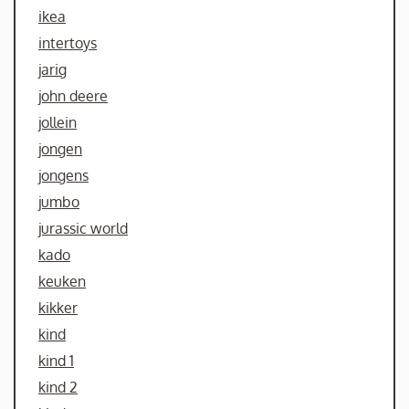
ikea
intertoys
jarig
john deere
jollein
jongen
jongens
jumbo
jurassic world
kado
keuken
kikker
kind
kind 1
kind 2