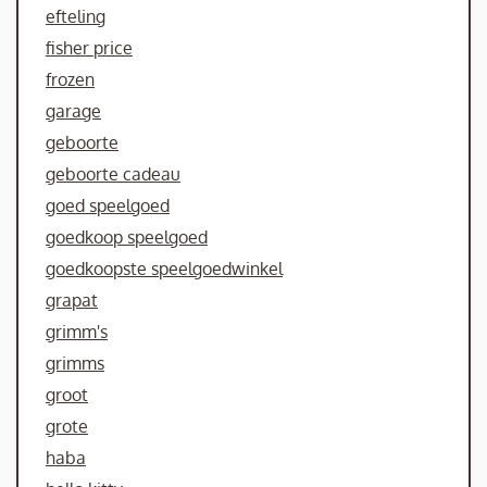
efteling
fisher price
frozen
garage
geboorte
geboorte cadeau
goed speelgoed
goedkoop speelgoed
goedkoopste speelgoedwinkel
grapat
grimm's
grimms
groot
grote
haba