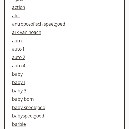
action
aldi
antroposofisch speelgoed
ark van noach
auto
auto 1
auto 2
auto 4
baby
baby 1
baby 3
baby born
baby speelgoed
babyspeelgoed
barbie