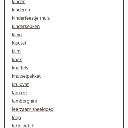
kinder
kinderen
kinderfeestje thuis
kinderkeuken
klein
kleuter
klim
knex
knuffels
knutselpakket
kruidvat
lamaze
lamborghini
leerzaam speelgoed
lego
little dutch