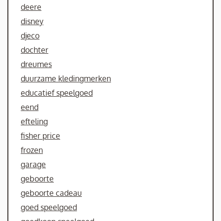
deere
disney
djeco
dochter
dreumes
duurzame kledingmerken
educatief speelgoed
eend
efteling
fisher price
frozen
garage
geboorte
geboorte cadeau
goed speelgoed