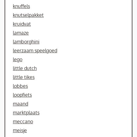
knuffels
knutselpakket
kruidvat
lamaze
lamborghini
leerzaam speelgoed
lego
little dutch
little tikes
lobbes
loopfiets
maand
marktplaats
meccano
meisje