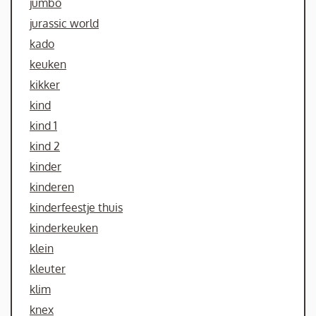
jumbo
jurassic world
kado
keuken
kikker
kind
kind 1
kind 2
kinder
kinderen
kinderfeestje thuis
kinderkeuken
klein
kleuter
klim
knex