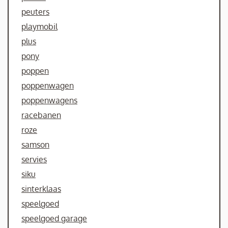
peuters
playmobil
plus
pony
poppen
poppenwagen
poppenwagens
racebanen
roze
samson
servies
siku
sinterklaas
speelgoed
speelgoed garage