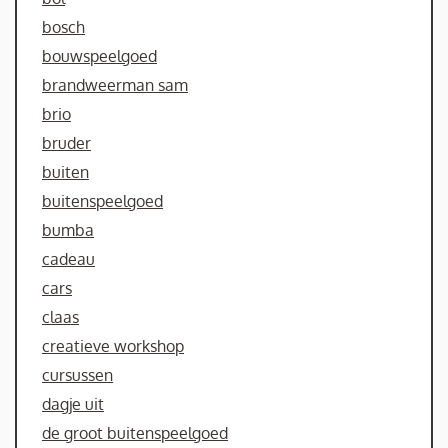
bosch
bouwspeelgoed
brandweerman sam
brio
bruder
buiten
buitenspeelgoed
bumba
cadeau
cars
claas
creatieve workshop
cursussen
dagje uit
de groot buitenspeelgoed