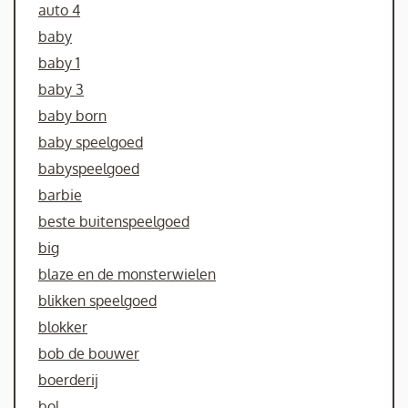
auto 4
baby
baby 1
baby 3
baby born
baby speelgoed
babyspeelgoed
barbie
beste buitenspeelgoed
big
blaze en de monsterwielen
blikken speelgoed
blokker
bob de bouwer
boerderij
bol