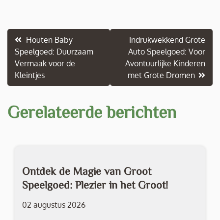
Berichtnavigatie
Houten Baby
Indrukwekkend Grote
Speelgoed: Duurzaam
Auto Speelgoed: Voor
Vermaak voor de
Avontuurlijke Kinderen
Kleintjes
met Grote Dromen
Gerelateerde berichten
Ontdek de Magie van Groot
Speelgoed: Plezier in het Groot!
02 augustus 2026