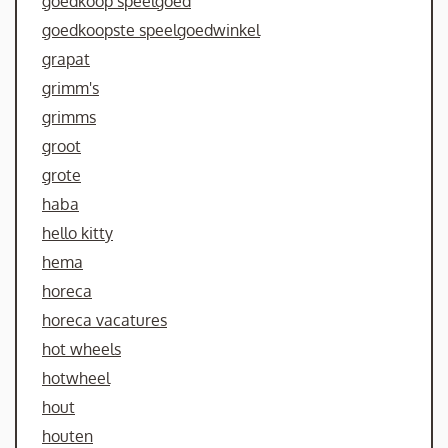
goedkoop speelgoed
goedkoopste speelgoedwinkel
grapat
grimm's
grimms
groot
grote
haba
hello kitty
hema
horeca
horeca vacatures
hot wheels
hotwheel
hout
houten