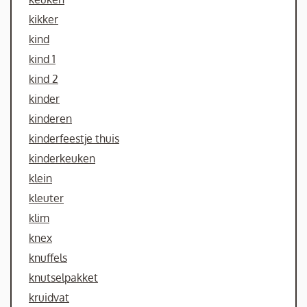
kikker
kind
kind 1
kind 2
kinder
kinderen
kinderfeestje thuis
kinderkeuken
klein
kleuter
klim
knex
knuffels
knutselpakket
kruidvat