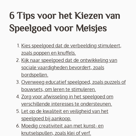
6 Tips voor het Kiezen van
Speelgoed voor Meisjes
Kies speelgoed dat de verbeelding stimuleert,
zoals poppen en knuffels.
Kijk naar speelgoed dat de ontwikkeling van
sociale vaardigheden bevordert, zoals
bordspellen.
Overweeg educatief speelgoed, zoals puzzels of
bouwsets, om leren te stimuleren.
Zorg voor afwisseling in het speelgoed om
verschillende interesses te ondersteunen.
Let op de kwaliteit en veiligheid van het
speelgoed bij aankoop.
Moedig creativiteit aan met kunst- en
knutselspullen, zoals klei of verf.