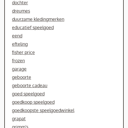
dochter
dreumes
duurzame kledingmerken
educatief speelgoed
eend
efteling
fisher price
frozen
garage
geboorte
geboorte cadeau
goed speelgoed
goedkoop speelgoed
goedkoopste speelgoedwinkel
grapat
grimm's