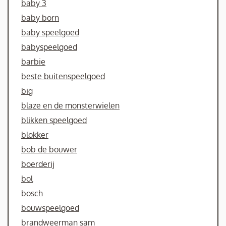
baby 3
baby born
baby speelgoed
babyspeelgoed
barbie
beste buitenspeelgoed
big
blaze en de monsterwielen
blikken speelgoed
blokker
bob de bouwer
boerderij
bol
bosch
bouwspeelgoed
brandweerman sam