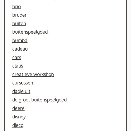
brio
bruder
buiten
buitenspeelgoed
bumba
cadeau
cars
claas
creatieve workshop
cursussen
dagje uit
de groot buitenspeelgoed
deere
disney
djeco