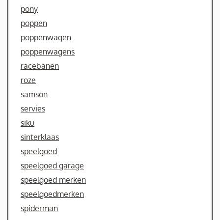
pony
poppen
poppenwagen
poppenwagens
racebanen
roze
samson
servies
siku
sinterklaas
speelgoed
speelgoed garage
speelgoed merken
speelgoedmerken
spiderman