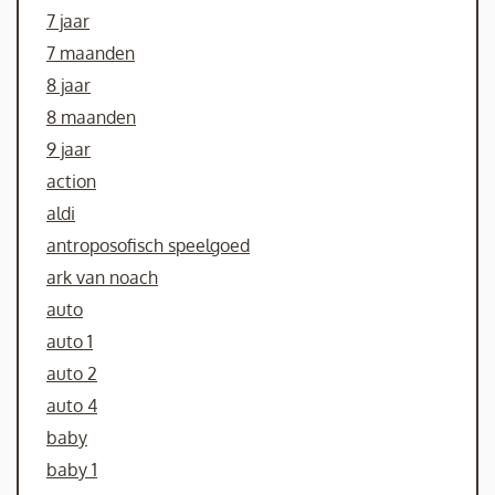
7 jaar
7 maanden
8 jaar
8 maanden
9 jaar
action
aldi
antroposofisch speelgoed
ark van noach
auto
auto 1
auto 2
auto 4
baby
baby 1