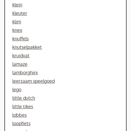
klein
kleuter
klim
knex
knuffels
knutselpakket
kruidvat
lamaze
lamborghini
leerzaam speelgoed
lego
little dutch
little tikes
lobbes
loopfiets