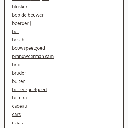
blokker
bob de bouwer
boerderij
bol
bosch
bouwspeelgoed
brandweerman sam
brio
bruder
buiten
buitenspeelgoed
bumba
cadeau
cars
claas