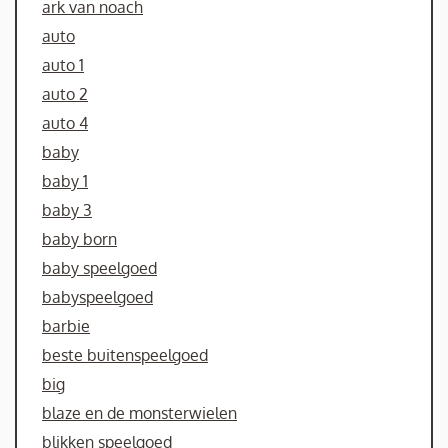
ark van noach
auto
auto 1
auto 2
auto 4
baby
baby 1
baby 3
baby born
baby speelgoed
babyspeelgoed
barbie
beste buitenspeelgoed
big
blaze en de monsterwielen
blikken speelgoed