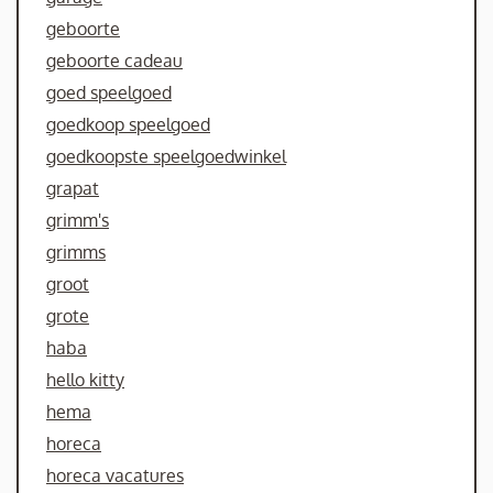
geboorte
geboorte cadeau
goed speelgoed
goedkoop speelgoed
goedkoopste speelgoedwinkel
grapat
grimm's
grimms
groot
grote
haba
hello kitty
hema
horeca
horeca vacatures