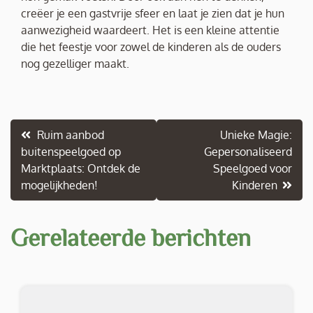
creëer je een gastvrije sfeer en laat je zien dat je hun
aanwezigheid waardeert. Het is een kleine attentie
die het feestje voor zowel de kinderen als de ouders
nog gezelliger maakt.
Berichtnavigatie
Ruim aanbod
Unieke Magie:
buitenspeelgoed op
Gepersonaliseerd
Marktplaats: Ontdek de
Speelgoed voor
mogelijkheden!
Kinderen
Gerelateerde berichten