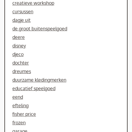
creatieve workshop
cursussen
dagje uit
de groot buitenspeelgoed
deere
disney
djeco
dochter
dreumes
duurzame kledingmerken
educatief speelgoed
eend
efteling
fisher price
frozen
garage