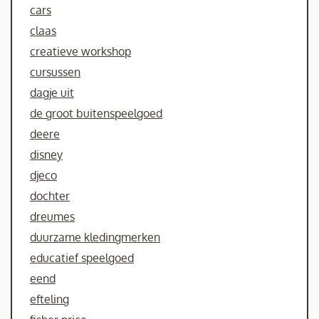
cars
claas
creatieve workshop
cursussen
dagje uit
de groot buitenspeelgoed
deere
disney
djeco
dochter
dreumes
duurzame kledingmerken
educatief speelgoed
eend
efteling