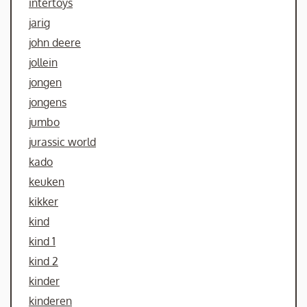
intertoys
jarig
john deere
jollein
jongen
jongens
jumbo
jurassic world
kado
keuken
kikker
kind
kind 1
kind 2
kinder
kinderen