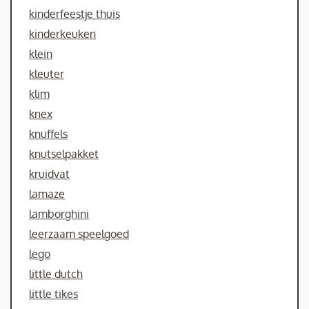
kinderfeestje thuis
kinderkeuken
klein
kleuter
klim
knex
knuffels
knutselpakket
kruidvat
lamaze
lamborghini
leerzaam speelgoed
lego
little dutch
little tikes