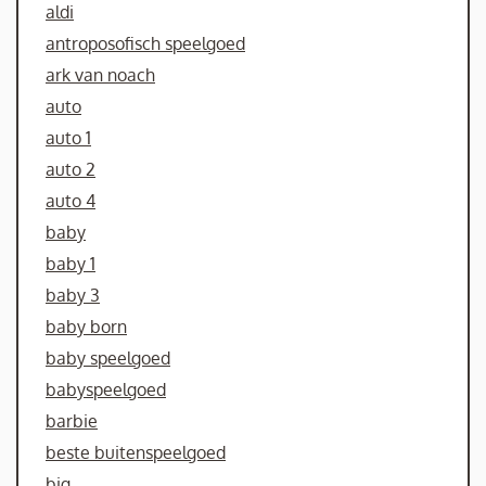
aldi
antroposofisch speelgoed
ark van noach
auto
auto 1
auto 2
auto 4
baby
baby 1
baby 3
baby born
baby speelgoed
babyspeelgoed
barbie
beste buitenspeelgoed
big