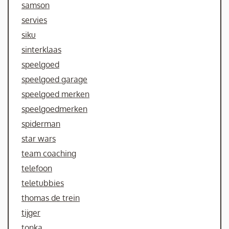
samson
servies
siku
sinterklaas
speelgoed
speelgoed garage
speelgoed merken
speelgoedmerken
spiderman
star wars
team coaching
telefoon
teletubbies
thomas de trein
tijger
tonka