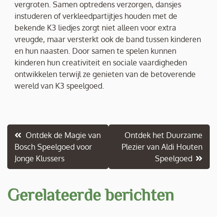
vergroten. Samen optredens verzorgen, dansjes
instuderen of verkleedpartijtjes houden met de
bekende K3 liedjes zorgt niet alleen voor extra
vreugde, maar versterkt ook de band tussen kinderen
en hun naasten. Door samen te spelen kunnen
kinderen hun creativiteit en sociale vaardigheden
ontwikkelen terwijl ze genieten van de betoverende
wereld van K3 speelgoed.
Berichtnavigatie
Ontdek de Magie van
Ontdek het Duurzame
Bosch Speelgoed voor
Plezier van Aldi Houten
Jonge Klussers
Speelgoed
Gerelateerde berichten