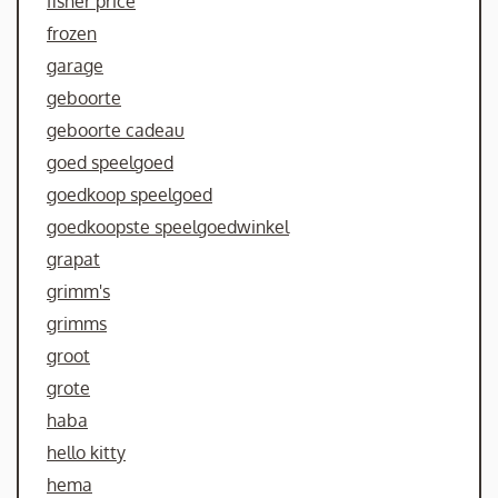
fisher price
frozen
garage
geboorte
geboorte cadeau
goed speelgoed
goedkoop speelgoed
goedkoopste speelgoedwinkel
grapat
grimm's
grimms
groot
grote
haba
hello kitty
hema