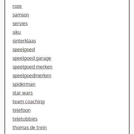
roze
samson
servies
siku
sinterklaas
speelgoed
speelgoed garage
speelgoed merken
speelgoedmerken
spiderman
star wars
team coaching
telefoon
teletubbies
thomas de trein