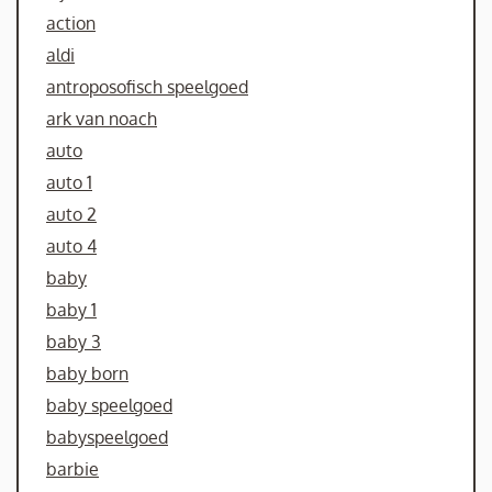
action
aldi
antroposofisch speelgoed
ark van noach
auto
auto 1
auto 2
auto 4
baby
baby 1
baby 3
baby born
baby speelgoed
babyspeelgoed
barbie