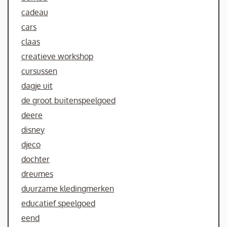
cadeau
cars
claas
creatieve workshop
cursussen
dagje uit
de groot buitenspeelgoed
deere
disney
djeco
dochter
dreumes
duurzame kledingmerken
educatief speelgoed
eend