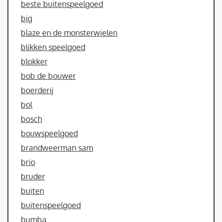
beste buitenspeelgoed
big
blaze en de monsterwielen
blikken speelgoed
blokker
bob de bouwer
boerderij
bol
bosch
bouwspeelgoed
brandweerman sam
brio
bruder
buiten
buitenspeelgoed
bumba