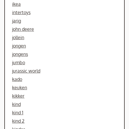
ikea
intertoys
jarig
john deere
jollein
jongen
jongens
jumbo
jurassic world
kado
keuken
kikker
kind
kind 1
kind 2