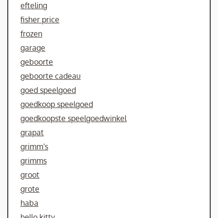
efteling
fisher price
frozen
garage
geboorte
geboorte cadeau
goed speelgoed
goedkoop speelgoed
goedkoopste speelgoedwinkel
grapat
grimm's
grimms
groot
grote
haba
hello kitty