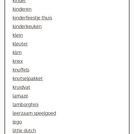
kinder
kinderen
kinderfeestje thuis
kinderkeuken
klein
kleuter
klim
knex
knuffels
knutselpakket
kruidvat
lamaze
lamborghini
leerzaam speelgoed
lego
little dutch