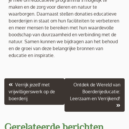
je mee om educatieve programma’s mogelijk te
maken en de zorg voor dieren en natuur te
waarborgen. Daarnaast stellen donaties educatieve
boerderijen in staat om hun faciliteiten te verbeteren
en meer mensen te bereiken met hun waardevolle
boodschap van duurzaamheid en verbinding met de
natuur. Samen kunnen we bijdragen aan het behoud
en de groei van deze belangrijke bronnen van
educatie en inspiratie.
Berichtnavigatie
Verrijk jezelf met
Ontdek de Wereld van
vrijwilligerswerk op de
Boerderijeducatie:
boerderij
Leerzaam en Verrijkend!
Gerelateerde berichten