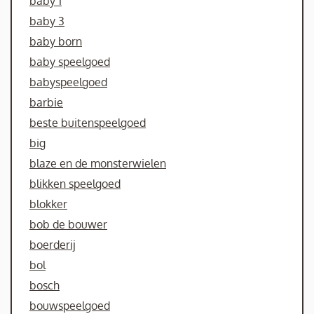
baby 1
baby 3
baby born
baby speelgoed
babyspeelgoed
barbie
beste buitenspeelgoed
big
blaze en de monsterwielen
blikken speelgoed
blokker
bob de bouwer
boerderij
bol
bosch
bouwspeelgoed