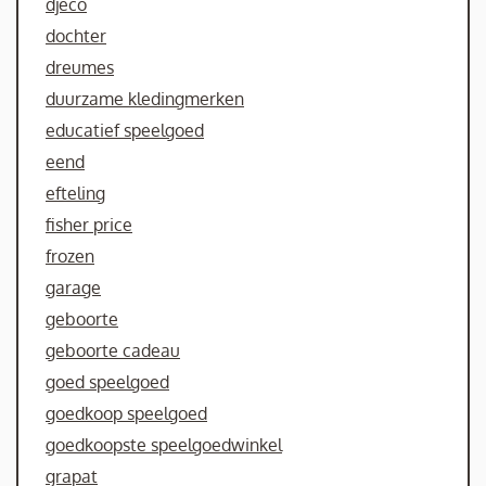
djeco
dochter
dreumes
duurzame kledingmerken
educatief speelgoed
eend
efteling
fisher price
frozen
garage
geboorte
geboorte cadeau
goed speelgoed
goedkoop speelgoed
goedkoopste speelgoedwinkel
grapat