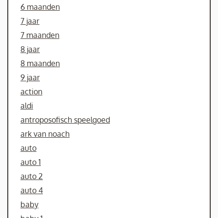
6 maanden
7 jaar
7 maanden
8 jaar
8 maanden
9 jaar
action
aldi
antroposofisch speelgoed
ark van noach
auto
auto 1
auto 2
auto 4
baby