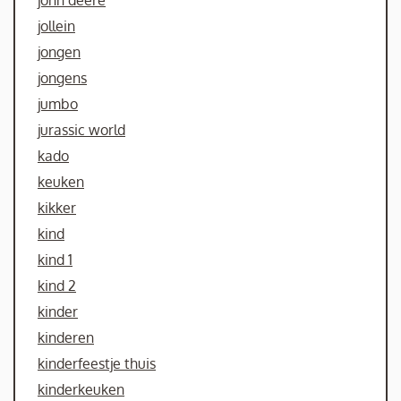
john deere
jollein
jongen
jongens
jumbo
jurassic world
kado
keuken
kikker
kind
kind 1
kind 2
kinder
kinderen
kinderfeestje thuis
kinderkeuken