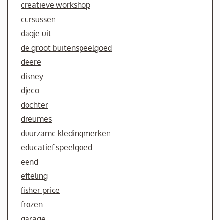
creatieve workshop
cursussen
dagje uit
de groot buitenspeelgoed
deere
disney
djeco
dochter
dreumes
duurzame kledingmerken
educatief speelgoed
eend
efteling
fisher price
frozen
garage