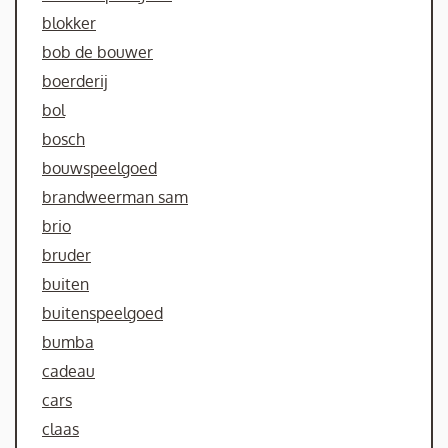
blokker
bob de bouwer
boerderij
bol
bosch
bouwspeelgoed
brandweerman sam
brio
bruder
buiten
buitenspeelgoed
bumba
cadeau
cars
claas