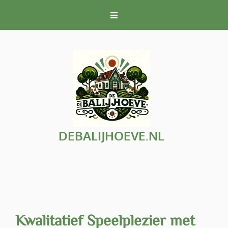
Naar
de
inhoud
gaan
DEBALIJHOEVE.NL
Kwalitatief Speelplezier met