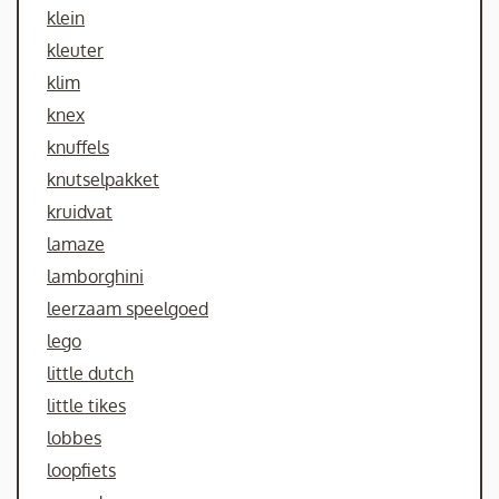
klein
kleuter
klim
knex
knuffels
knutselpakket
kruidvat
lamaze
lamborghini
leerzaam speelgoed
lego
little dutch
little tikes
lobbes
loopfiets