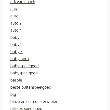
ark van noach
auto
auto 1
auto 2
auto 4
baby
baby 1
baby 3
baby born
baby speelgoed
babyspeelgoed
barbie
beste buitenspeelgoed
big
blaze en de monsterwielen
blikken speelgoed