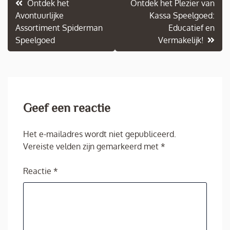
Berichtnavigatie
Ontdek het
Ontdek het Plezier van
Avontuurlijke
Kassa Speelgoed:
Assortiment Spiderman
Educatief en
Speelgoed
Vermakelijk!
Geef een reactie
Het e-mailadres wordt niet gepubliceerd.
Vereiste velden zijn gemarkeerd met
*
Reactie
*