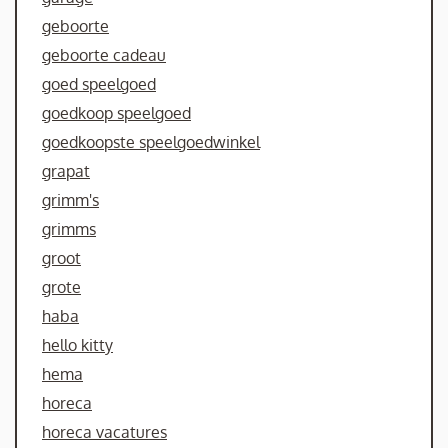
geboorte
geboorte cadeau
goed speelgoed
goedkoop speelgoed
goedkoopste speelgoedwinkel
grapat
grimm's
grimms
groot
grote
haba
hello kitty
hema
horeca
horeca vacatures