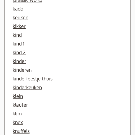
kado
keuken
kikker
kind
kind 1
kind 2
kinder
kinderen
kinderfeestje thuis
kinderkeuken
klein
kleuter
klim
knex
knuffels