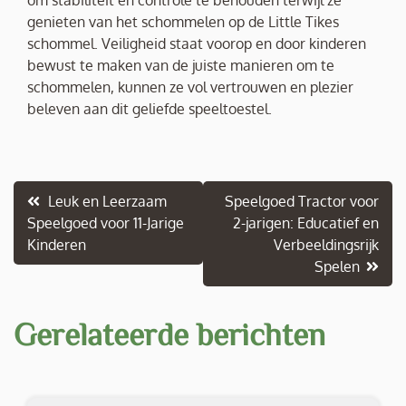
genieten van het schommelen op de Little Tikes
schommel. Veiligheid staat voorop en door kinderen
bewust te maken van de juiste manieren om te
schommelen, kunnen ze vol vertrouwen en plezier
beleven aan dit geliefde speeltoestel.
Berichtnavigatie
Leuk en Leerzaam
Speelgoed Tractor voor
Speelgoed voor 11-Jarige
2-jarigen: Educatief en
Kinderen
Verbeeldingsrijk
Spelen
Gerelateerde berichten