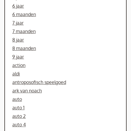
6 jaar
6 maanden
7 jaar
7 maanden
8 jaar
8 maanden
9 jaar
action
aldi
antroposofisch speelgoed
ark van noach
auto
auto 1
auto 2
auto 4