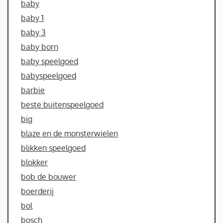
baby
baby 1
baby 3
baby born
baby speelgoed
babyspeelgoed
barbie
beste buitenspeelgoed
big
blaze en de monsterwielen
blikken speelgoed
blokker
bob de bouwer
boerderij
bol
bosch