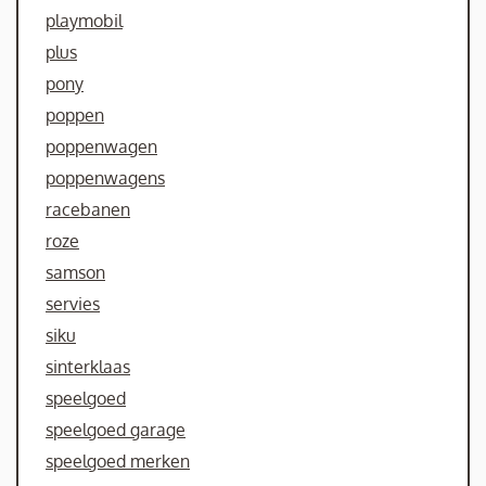
playmobil
plus
pony
poppen
poppenwagen
poppenwagens
racebanen
roze
samson
servies
siku
sinterklaas
speelgoed
speelgoed garage
speelgoed merken