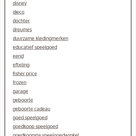
disney
djeco
dochter
dreumes
duurzame kledingmerken
educatief speelgoed
eend
efteling
fisher price
frozen
garage
geboorte
geboorte cadeau
goed speelgoed
goedkoop speelgoed
goedkoopste speelgoedwinkel