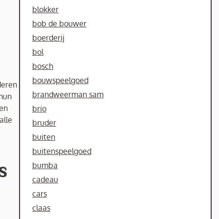
blokker
bob de bouwer
boerderij
bol
bosch
bouwspeelgoed
deren
brandweerman sam
 hun
 en
brio
alle
bruder
buiten
buitenspeelgoed
s
bumba
cadeau
cars
claas