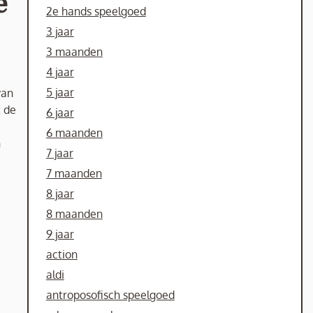
e
2e hands speelgoed
3 jaar
3 maanden
4 jaar
5 jaar
van
t de
6 jaar
6 maanden
n
7 jaar
7 maanden
8 jaar
8 maanden
9 jaar
action
aldi
antroposofisch speelgoed