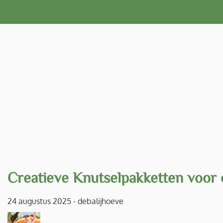
Naar
de
inhoud
gaan
Creatieve Knutselpakketten voor 
24 augustus 2025
-
debalijhoeve