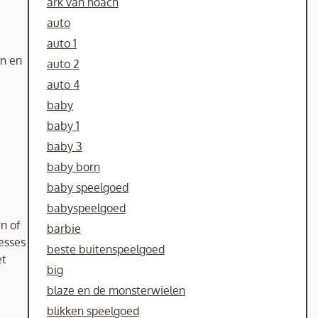
ark van noach
auto
auto 1
en en
auto 2
auto 4
baby
baby 1
baby 3
baby born
baby speelgoed
babyspeelgoed
n of
barbie
esses
beste buitenspeelgoed
et
big
blaze en de monsterwielen
blikken speelgoed