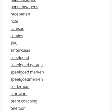
poppenwagens
racebanen
roze
samson
servies
siku
sinterklaas
speelgoed
speelgoed garage
speelgoed merken
speelgoedmerken
spiderman
star wars
team coaching
telefoon