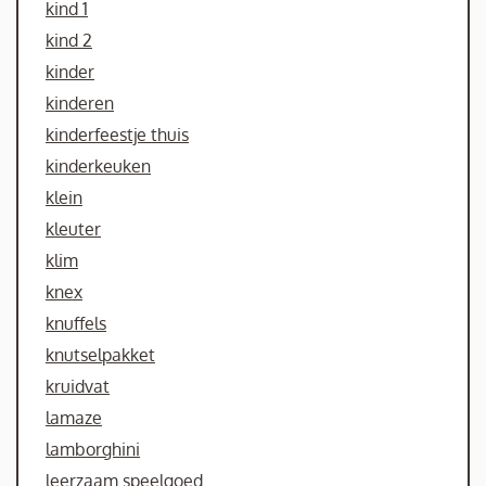
kind 1
kind 2
kinder
kinderen
kinderfeestje thuis
kinderkeuken
klein
kleuter
klim
knex
knuffels
knutselpakket
kruidvat
lamaze
lamborghini
leerzaam speelgoed