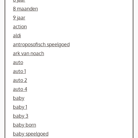
8 maanden
9 jaar
action
aldi
antroposofisch speelgoed
ark van noach
auto
auto 1
auto 2
auto 4
baby
baby 1
baby 3
baby born
baby speelgoed