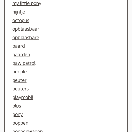
my little pony
nijntje
octopus
opblaasbaar
opblaasbare
paard
paarden
paw patrol
people
peuter
peuters
playmobil
plus
pony
poppen
poppenwagen