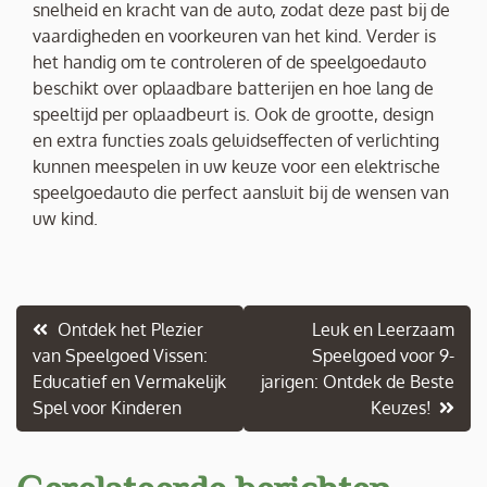
snelheid en kracht van de auto, zodat deze past bij de
vaardigheden en voorkeuren van het kind. Verder is
het handig om te controleren of de speelgoedauto
beschikt over oplaadbare batterijen en hoe lang de
speeltijd per oplaadbeurt is. Ook de grootte, design
en extra functies zoals geluidseffecten of verlichting
kunnen meespelen in uw keuze voor een elektrische
speelgoedauto die perfect aansluit bij de wensen van
uw kind.
Berichtnavigatie
Ontdek het Plezier
Leuk en Leerzaam
van Speelgoed Vissen:
Speelgoed voor 9-
Educatief en Vermakelijk
jarigen: Ontdek de Beste
Spel voor Kinderen
Keuzes!