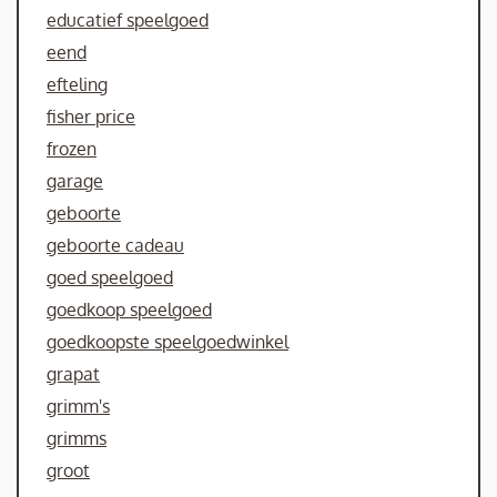
educatief speelgoed
eend
efteling
fisher price
frozen
garage
geboorte
geboorte cadeau
goed speelgoed
goedkoop speelgoed
goedkoopste speelgoedwinkel
grapat
grimm's
grimms
groot