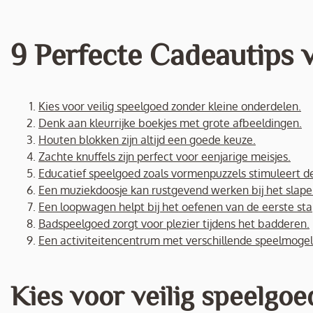
9 Perfecte Cadeautips v
Kies voor veilig speelgoed zonder kleine onderdelen.
Denk aan kleurrijke boekjes met grote afbeeldingen.
Houten blokken zijn altijd een goede keuze.
Zachte knuffels zijn perfect voor eenjarige meisjes.
Educatief speelgoed zoals vormenpuzzels stimuleert d
Een muziekdoosje kan rustgevend werken bij het slap
Een loopwagen helpt bij het oefenen van de eerste sta
Badspeelgoed zorgt voor plezier tijdens het badderen.
Een activiteitencentrum met verschillende speelmogeli
Kies voor veilig speelgoe