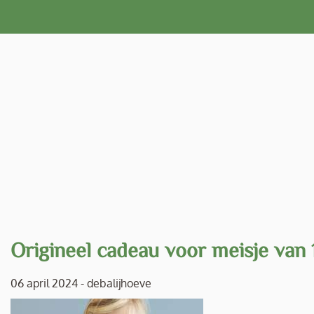
Naar
de
inhoud
gaan
Origineel cadeau voor meisje van 1
06 april 2024
-
debalijhoeve