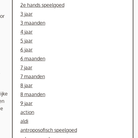
2e hands speelgoed
3 jaar
oor
3 maanden
4 jaar
5 jaar
6 jaar
6 maanden
.
7 jaar
7 maanden
8 jaar
ijke
8 maanden
en
9 jaar
we
action
aldi
antroposofisch speelgoed