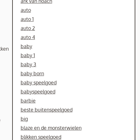
ark van noach
auto
auto 1
auto 2
auto 4
baby
kken
baby 1
baby 3
baby born
baby speelgoed
babyspeelgoed
barbie
beste buitenspeelgoed
big
e
blaze en de monsterwielen
blikken speelgoed