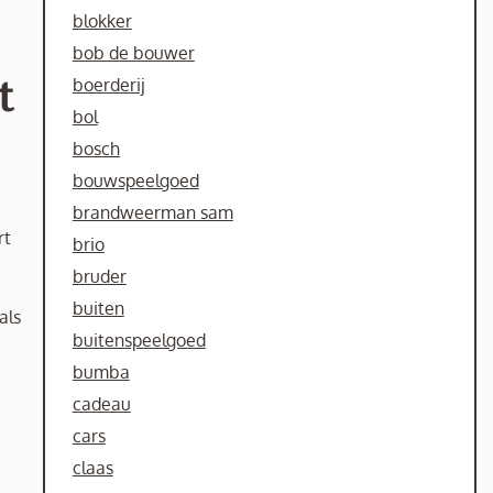
blokker
bob de bouwer
t
boerderij
bol
bosch
bouwspeelgoed
brandweerman sam
rt
brio
bruder
buiten
als
buitenspeelgoed
bumba
cadeau
cars
claas