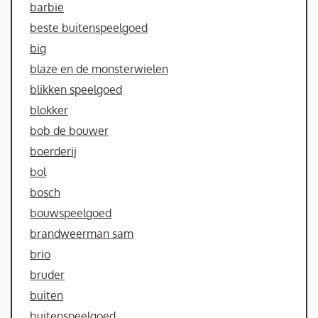
barbie
beste buitenspeelgoed
big
blaze en de monsterwielen
blikken speelgoed
blokker
bob de bouwer
boerderij
bol
bosch
bouwspeelgoed
brandweerman sam
brio
bruder
buiten
buitenspeelgoed