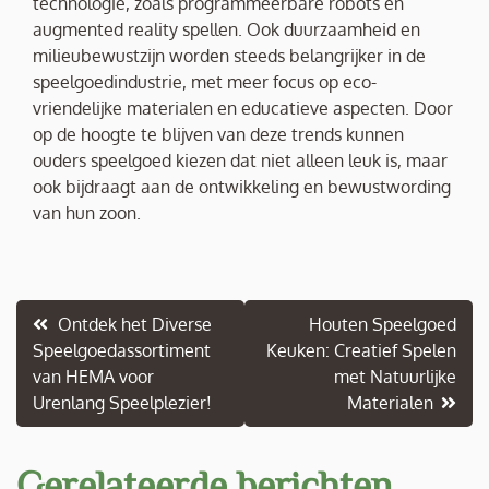
technologie, zoals programmeerbare robots en
augmented reality spellen. Ook duurzaamheid en
milieubewustzijn worden steeds belangrijker in de
speelgoedindustrie, met meer focus op eco-
vriendelijke materialen en educatieve aspecten. Door
op de hoogte te blijven van deze trends kunnen
ouders speelgoed kiezen dat niet alleen leuk is, maar
ook bijdraagt aan de ontwikkeling en bewustwording
van hun zoon.
Berichtnavigatie
Ontdek het Diverse
Houten Speelgoed
Speelgoedassortiment
Keuken: Creatief Spelen
van HEMA voor
met Natuurlijke
Urenlang Speelplezier!
Materialen
Gerelateerde berichten