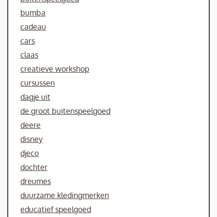
bumba
cadeau
cars
claas
creatieve workshop
cursussen
dagje uit
de groot buitenspeelgoed
deere
disney
djeco
dochter
dreumes
duurzame kledingmerken
educatief speelgoed