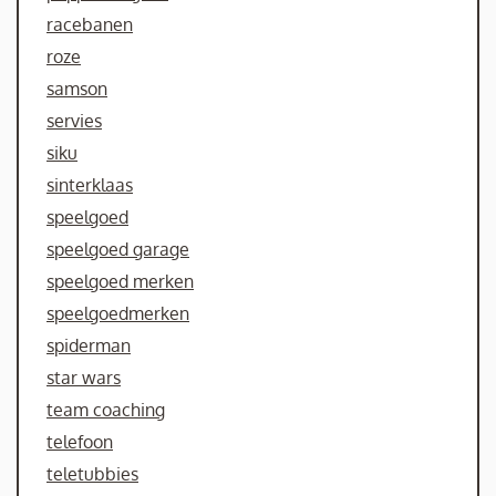
racebanen
roze
samson
servies
siku
sinterklaas
speelgoed
speelgoed garage
speelgoed merken
speelgoedmerken
spiderman
star wars
team coaching
telefoon
teletubbies