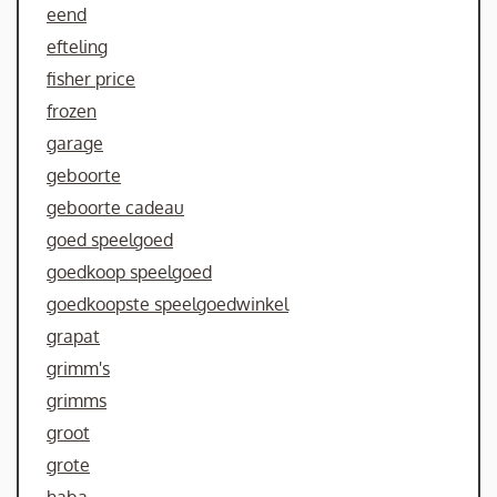
eend
efteling
fisher price
frozen
garage
geboorte
geboorte cadeau
goed speelgoed
goedkoop speelgoed
goedkoopste speelgoedwinkel
grapat
grimm's
grimms
groot
grote