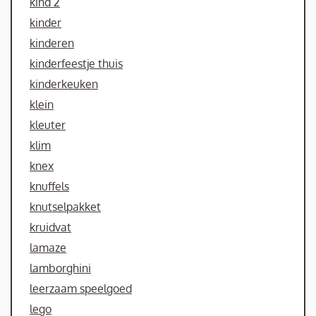
kind 2
kinder
kinderen
kinderfeestje thuis
kinderkeuken
klein
kleuter
klim
knex
knuffels
knutselpakket
kruidvat
lamaze
lamborghini
leerzaam speelgoed
lego