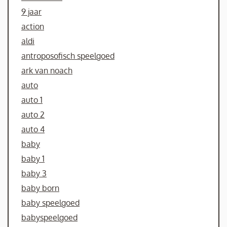
9 jaar
action
aldi
antroposofisch speelgoed
ark van noach
auto
auto 1
auto 2
auto 4
baby
baby 1
baby 3
baby born
baby speelgoed
babyspeelgoed