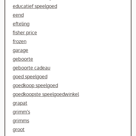
educatief speelgoed
eend
efteling
fisher price
frozen
garage
geboorte
geboorte cadeau
goed speelgoed
goedkoop speelgoed
goedkoopste speelgoedwinkel
grapat
grimm's
grimms
groot