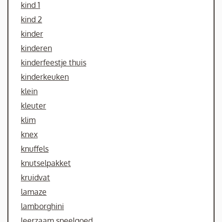
kind 1
kind 2
kinder
kinderen
kinderfeestje thuis
kinderkeuken
klein
kleuter
klim
knex
knuffels
knutselpakket
kruidvat
lamaze
lamborghini
leerzaam speelgoed