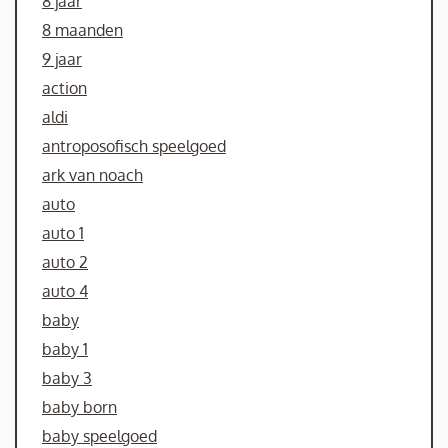
8 jaar
8 maanden
9 jaar
action
aldi
antroposofisch speelgoed
ark van noach
auto
auto 1
auto 2
auto 4
baby
baby 1
baby 3
baby born
baby speelgoed