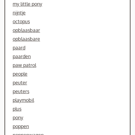
my little pony
nijntje
octopus
opblaasbaar
opblaasbare
paard
paarden
paw patrol
people
peuter
peuters
playmobil
plus
pony
poppen
poppenwagen