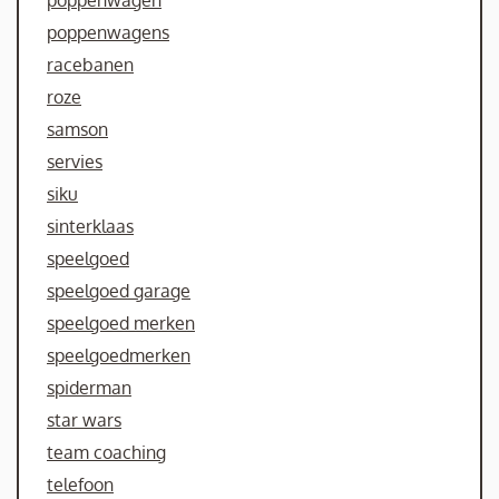
poppenwagens
racebanen
roze
samson
servies
siku
sinterklaas
speelgoed
speelgoed garage
speelgoed merken
speelgoedmerken
spiderman
star wars
team coaching
telefoon