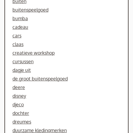
buiten
buitenspeelgoed
bumba
cadeau
cars
claas
creatieve workshop
cursussen
dagje uit
de groot buitenspeelgoed
deere
disney
djeco
dochter
dreumes
duurzame kledingmerken