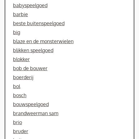
babyspeelgoed
barbie
beste buitenspeelgoed
big
blaze en de monsterwielen
blikken speelgoed
blokker
bob de bouwer
boerderij
bol
bosch
bouwspeelgoed
brandweerman sam
brio
bruder