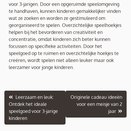
voor 3-jarigen. Door een opgeruimde speelomgeving
te handhaven, kunnen kinderen gemakkelijker vinden
wat ze zoeken en worden ze gestimuleerd om
georganiseerd te spelen. Overzichtelijke speelhoekjes
helpen bij het bevorderen van creativiteit en
concentratie, omdat kinderen zich beter kunnen
focussen op specifieke activiteiten. Door het
speelgoed op te ruimen en overzichtelijke hoekjes te
creëren, wordt spelen niet alleen leuker maar ook
leerzamer voor jonge kinderen.
Berichtnavigatie
Leerzaam en leuk:
Originele cadeau ideeën
Ontdek het ideale
voor een meisje van 2
speelgoed voor 3-jarige
jaar
kinderen