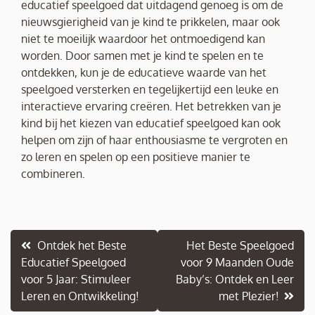
educatief speelgoed dat uitdagend genoeg is om de
nieuwsgierigheid van je kind te prikkelen, maar ook
niet te moeilijk waardoor het ontmoedigend kan
worden. Door samen met je kind te spelen en te
ontdekken, kun je de educatieve waarde van het
speelgoed versterken en tegelijkertijd een leuke en
interactieve ervaring creëren. Het betrekken van je
kind bij het kiezen van educatief speelgoed kan ook
helpen om zijn of haar enthousiasme te vergroten en
zo leren en spelen op een positieve manier te
combineren.
Berichtnavigatie
Ontdek het Beste
Het Beste Speelgoed
Educatief Speelgoed
voor 9 Maanden Oude
voor 5 Jaar: Stimuleer
Baby’s: Ontdek en Leer
Leren en Ontwikkeling!
met Plezier!