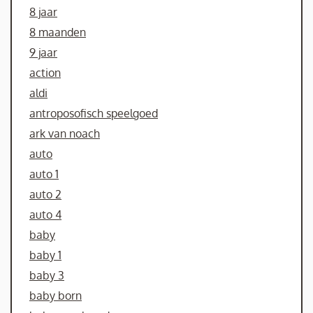
8 jaar
8 maanden
9 jaar
action
aldi
antroposofisch speelgoed
ark van noach
auto
auto 1
auto 2
auto 4
baby
baby 1
baby 3
baby born