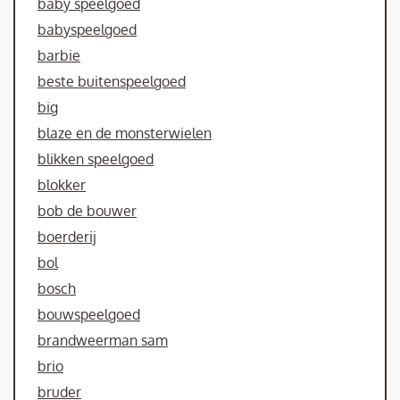
baby speelgoed
babyspeelgoed
barbie
beste buitenspeelgoed
big
blaze en de monsterwielen
blikken speelgoed
blokker
bob de bouwer
boerderij
bol
bosch
bouwspeelgoed
brandweerman sam
brio
bruder