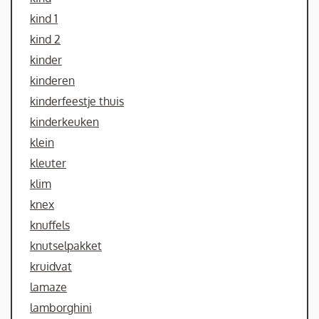
kind 1
kind 2
kinder
kinderen
kinderfeestje thuis
kinderkeuken
klein
kleuter
klim
knex
knuffels
knutselpakket
kruidvat
lamaze
lamborghini