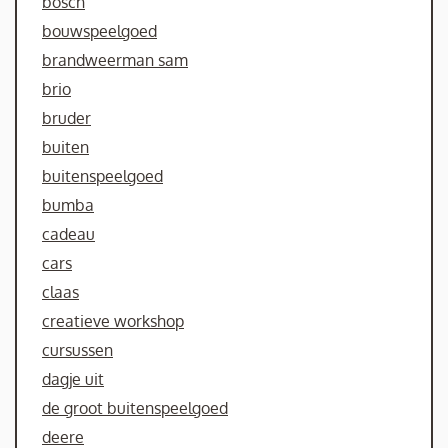
bosch
bouwspeelgoed
brandweerman sam
brio
bruder
buiten
buitenspeelgoed
bumba
cadeau
cars
claas
creatieve workshop
cursussen
dagje uit
de groot buitenspeelgoed
deere