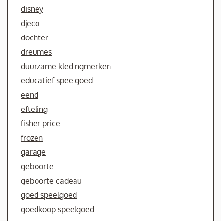
disney
djeco
dochter
dreumes
duurzame kledingmerken
educatief speelgoed
eend
efteling
fisher price
frozen
garage
geboorte
geboorte cadeau
goed speelgoed
goedkoop speelgoed