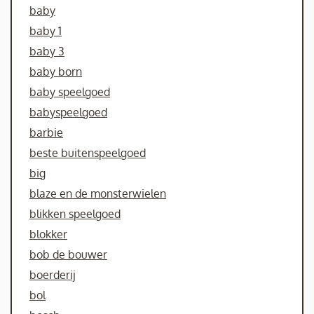
baby
baby 1
baby 3
baby born
baby speelgoed
babyspeelgoed
barbie
beste buitenspeelgoed
big
blaze en de monsterwielen
blikken speelgoed
blokker
bob de bouwer
boerderij
bol