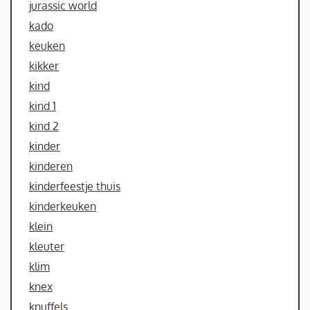
jurassic world
kado
keuken
kikker
kind
kind 1
kind 2
kinder
kinderen
kinderfeestje thuis
kinderkeuken
klein
kleuter
klim
knex
knuffels