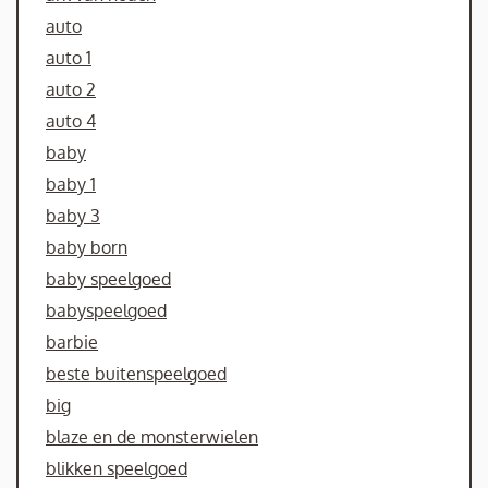
auto
auto 1
auto 2
auto 4
baby
baby 1
baby 3
baby born
baby speelgoed
babyspeelgoed
barbie
beste buitenspeelgoed
big
blaze en de monsterwielen
blikken speelgoed