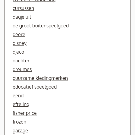
cursussen
dagje uit
de groot buitenspeelgoed
deere
disney
djeco
dochter
dreumes
duurzame kledingmerken
educatief speelgoed
eend
efteling
fisher price
frozen
garage