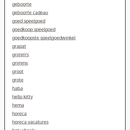
geboorte
geboorte cadeau
goed speelgoed
goedkoop speelgoed
goedkoopste speelgoedwinkel
grapat
grimm's
grimms
groot
grote
haba
hello kitty
hema
horeca
horeca vacatures