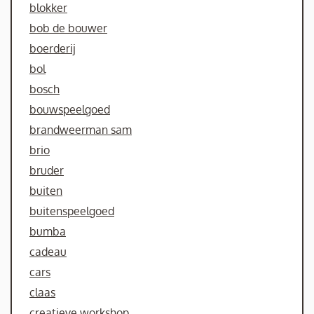
blokker
bob de bouwer
boerderij
bol
bosch
bouwspeelgoed
brandweerman sam
brio
bruder
buiten
buitenspeelgoed
bumba
cadeau
cars
claas
creatieve workshop