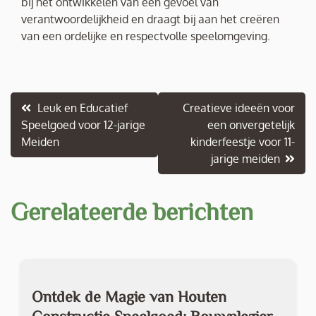
bij het ontwikkelen van een gevoel van
verantwoordelijkheid en draagt bij aan het creëren
van een ordelijke en respectvolle speelomgeving.
Berichtnavigatie
Leuk en Educatief
Creatieve ideeën voor
Speelgoed voor 12-jarige
een onvergetelijk
Meiden
kinderfeestje voor 11-
jarige meiden
Gerelateerde berichten
Ontdek de Magie van Houten