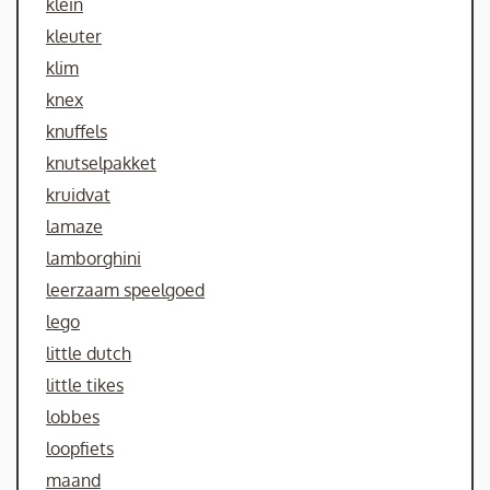
klein
kleuter
klim
knex
knuffels
knutselpakket
kruidvat
lamaze
lamborghini
leerzaam speelgoed
lego
little dutch
little tikes
lobbes
loopfiets
maand