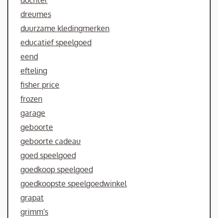
dochter
dreumes
duurzame kledingmerken
educatief speelgoed
eend
efteling
fisher price
frozen
garage
geboorte
geboorte cadeau
goed speelgoed
goedkoop speelgoed
goedkoopste speelgoedwinkel
grapat
grimm's