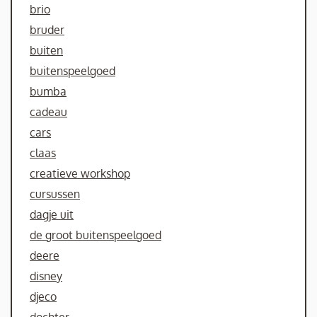
brio
bruder
buiten
buitenspeelgoed
bumba
cadeau
cars
claas
creatieve workshop
cursussen
dagje uit
de groot buitenspeelgoed
deere
disney
djeco