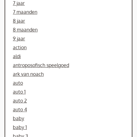
7 jaar
7 maanden
8 jaar
8 maanden
9 jaar
action
aldi
antroposofisch speelgoed
ark van noach
auto
auto 1
auto 2
auto 4
baby
baby 1
baby 3