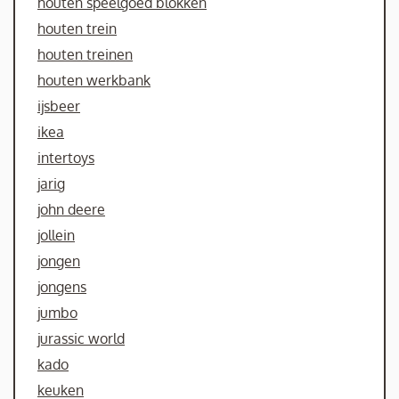
houten speelgoed blokken
houten trein
houten treinen
houten werkbank
ijsbeer
ikea
intertoys
jarig
john deere
jollein
jongen
jongens
jumbo
jurassic world
kado
keuken