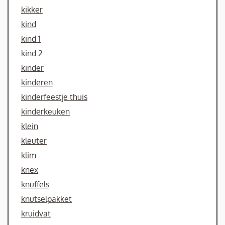
kikker
kind
kind 1
kind 2
kinder
kinderen
kinderfeestje thuis
kinderkeuken
klein
kleuter
klim
knex
knuffels
knutselpakket
kruidvat