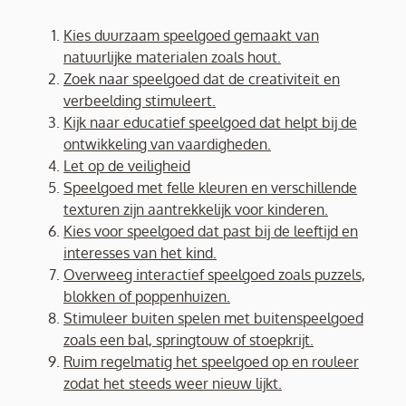
Kies duurzaam speelgoed gemaakt van
natuurlijke materialen zoals hout.
Zoek naar speelgoed dat de creativiteit en
verbeelding stimuleert.
Kijk naar educatief speelgoed dat helpt bij de
ontwikkeling van vaardigheden.
Let op de veiligheid
Speelgoed met felle kleuren en verschillende
texturen zijn aantrekkelijk voor kinderen.
Kies voor speelgoed dat past bij de leeftijd en
interesses van het kind.
Overweeg interactief speelgoed zoals puzzels,
blokken of poppenhuizen.
Stimuleer buiten spelen met buitenspeelgoed
zoals een bal, springtouw of stoepkrijt.
Ruim regelmatig het speelgoed op en rouleer
zodat het steeds weer nieuw lijkt.