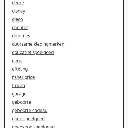
deere
disney
djeco
dochter
dreumes
duurzame kledingmerken
educatief speelgoed
eend
efteling
fisher price
frozen
garage
geboorte
geboorte cadeau
goed speelgoed
goedkoop speelgoed