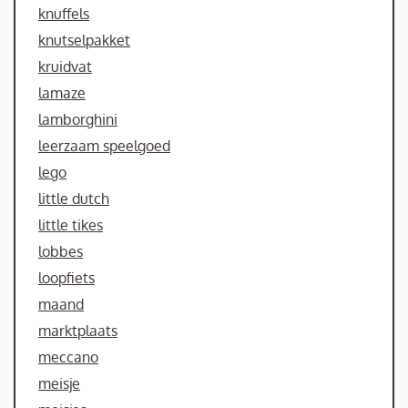
knuffels
knutselpakket
kruidvat
lamaze
lamborghini
leerzaam speelgoed
lego
little dutch
little tikes
lobbes
loopfiets
maand
marktplaats
meccano
meisje