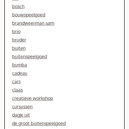
bosch
bouwspeelgoed
brandweerman sam
brio
bruder
buiten
buitenspeelgoed
bumba
cadeau
cars
claas
creatieve workshop
cursussen
dagje uit
de groot buitenspeelgoed