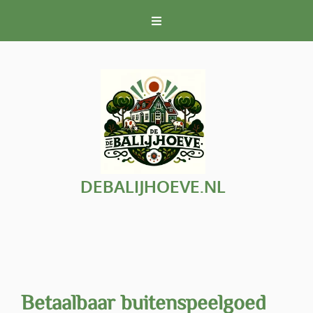
Naar
de
inhoud
gaan
DEBALIJHOEVE.NL
Betaalbaar buitenspeelgoed