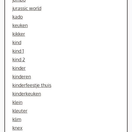
jurassic world
kado
keuken
kikker
kind
kind 1
kind 2
kinder
kinderen
kinderfeestje thuis
kinderkeuken
klein
kleuter
klim
knex