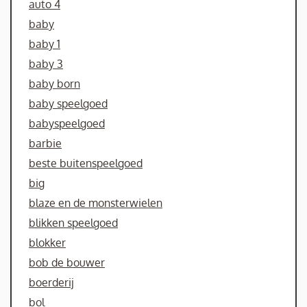
auto 4
baby
baby 1
baby 3
baby born
baby speelgoed
babyspeelgoed
barbie
beste buitenspeelgoed
big
blaze en de monsterwielen
blikken speelgoed
blokker
bob de bouwer
boerderij
bol