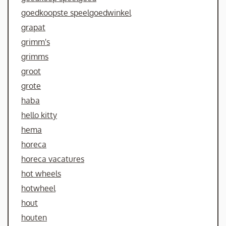
goedkoopste speelgoedwinkel
grapat
grimm's
grimms
groot
grote
haba
hello kitty
hema
horeca
horeca vacatures
hot wheels
hotwheel
hout
houten