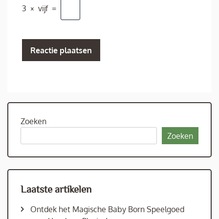
3
×
vijf
=
Zoeken
Zoeken
Laatste artikelen
Ontdek het Magische Baby Born Speelgoed