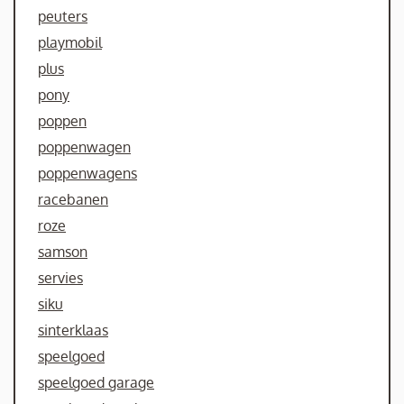
peuters
playmobil
plus
pony
poppen
poppenwagen
poppenwagens
racebanen
roze
samson
servies
siku
sinterklaas
speelgoed
speelgoed garage