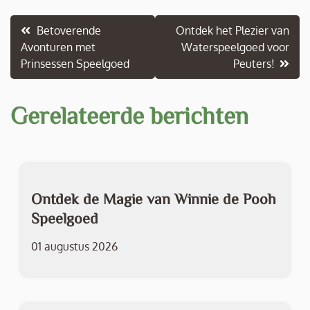
Berichtnavigatie
Betoverende
Ontdek het Plezier van
Avonturen met
Waterspeelgoed voor
Prinsessen Speelgoed
Peuters!
Gerelateerde berichten
Ontdek de Magie van Winnie de Pooh
Speelgoed
01 augustus 2026