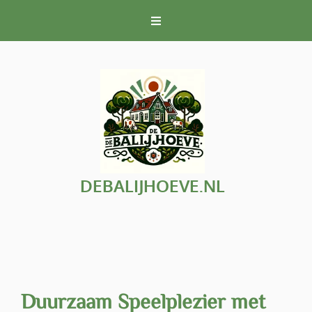
Naar
de
inhoud
gaan
DEBALIJHOEVE.NL
Duurzaam Speelplezier met