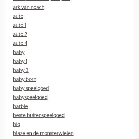
ark van noach
auto
auto 1
auto 2
auto 4
baby
baby 1
baby 3
baby born
baby speelgoed
babyspeelgoed
barbie
beste buitenspeelgoed
big
blaze en de monsterwielen