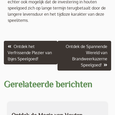
echter ook mogelijk dat de investering in houten
speelgoed zich op lange termijn terugbetaalt door de
langere levensduur en het tijdloze karakter van deze
speelitems.
Berichtnavigatie
Ontdek het
Ontdek de Spannende
Verfrissende Plezier van
Wereld van
IJsjes Speelgoed!
Brandweerkazerne
Speelgoed!
Gerelateerde berichten