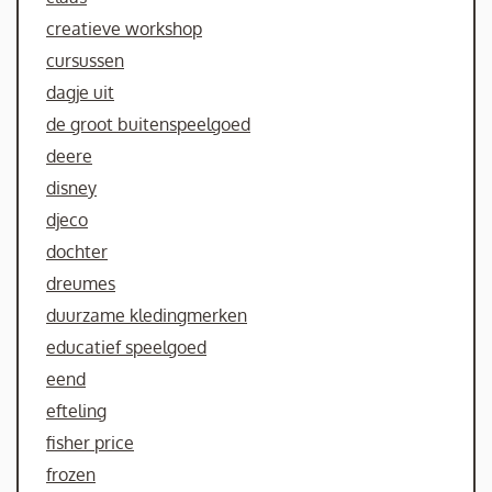
creatieve workshop
cursussen
dagje uit
de groot buitenspeelgoed
deere
disney
djeco
dochter
dreumes
duurzame kledingmerken
educatief speelgoed
eend
efteling
fisher price
frozen