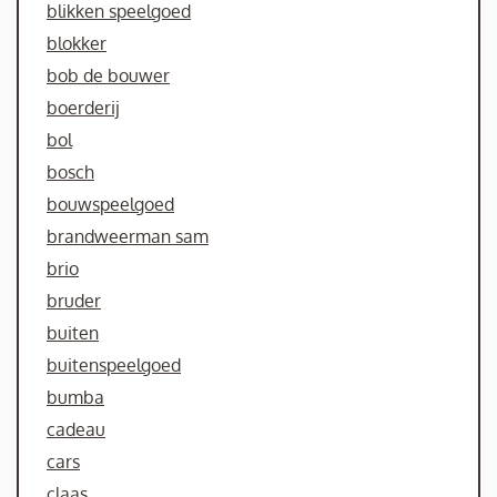
blikken speelgoed
blokker
bob de bouwer
boerderij
bol
bosch
bouwspeelgoed
brandweerman sam
brio
bruder
buiten
buitenspeelgoed
bumba
cadeau
cars
claas