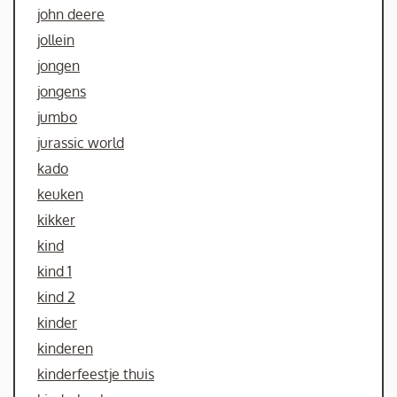
john deere
jollein
jongen
jongens
jumbo
jurassic world
kado
keuken
kikker
kind
kind 1
kind 2
kinder
kinderen
kinderfeestje thuis