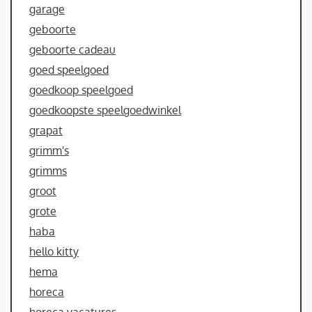
garage
geboorte
geboorte cadeau
goed speelgoed
goedkoop speelgoed
goedkoopste speelgoedwinkel
grapat
grimm's
grimms
groot
grote
haba
hello kitty
hema
horeca