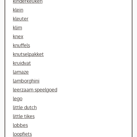
kinderkeuken
klein
kleuter
klim
knex
knuffels
knutselpakket
kruidvat
lamaze
lamborghini
leerzaam speelgoed
lego
little dutch
little tikes
lobbes
loopfiets