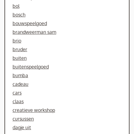
bol
bosch
bouwspeelgoed
brandweerman sam
brio
bruder
buiten
buitenspeelgoed
bumba
cadeau
cars
claas
creatieve workshop
cursussen
dagje uit