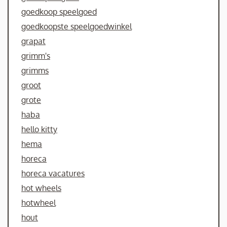
goedkoop speelgoed
goedkoopste speelgoedwinkel
grapat
grimm's
grimms
groot
grote
haba
hello kitty
hema
horeca
horeca vacatures
hot wheels
hotwheel
hout