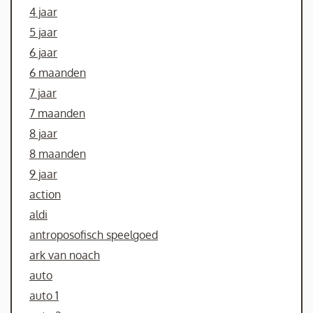
4 jaar
5 jaar
6 jaar
6 maanden
7 jaar
7 maanden
8 jaar
8 maanden
9 jaar
action
aldi
antroposofisch speelgoed
ark van noach
auto
auto 1