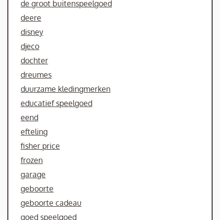
de groot buitenspeelgoed
deere
disney
djeco
dochter
dreumes
duurzame kledingmerken
educatief speelgoed
eend
efteling
fisher price
frozen
garage
geboorte
geboorte cadeau
goed speelgoed