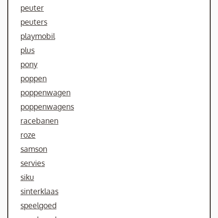
peuter
peuters
playmobil
plus
pony
poppen
poppenwagen
poppenwagens
racebanen
roze
samson
servies
siku
sinterklaas
speelgoed