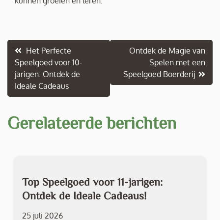
kunnen groeien en leren.
Berichtnavigatie
Het Perfecte
Ontdek de Magie van
Speelgoed voor 10-
Spelen met een
jarigen: Ontdek de
Speelgoed Boerderij
Ideale Cadeaus
Gerelateerde berichten
Top Speelgoed voor 11-jarigen:
Ontdek de Ideale Cadeaus!
25 juli 2026