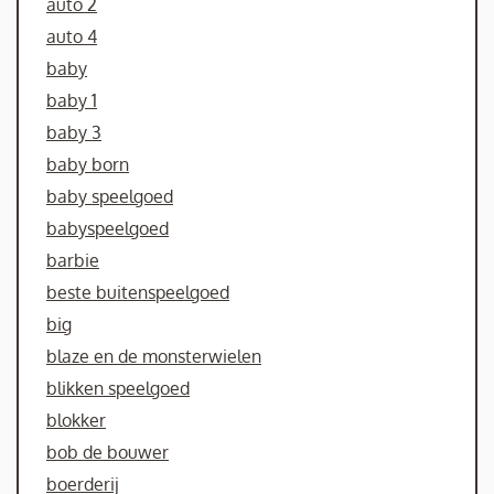
auto 2
auto 4
baby
baby 1
baby 3
baby born
baby speelgoed
babyspeelgoed
barbie
beste buitenspeelgoed
big
blaze en de monsterwielen
blikken speelgoed
blokker
bob de bouwer
boerderij